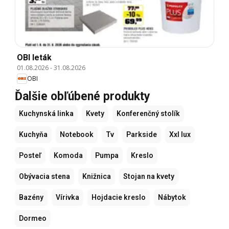
OBI leták
01.08.2026
-
31.08.2026
OBI
Ďalšie obľúbené produkty
Kuchynská linka
Kvety
Konferenčný stolík
Kuchyňa
Notebook
Tv
Parkside
Xxl lux
Posteľ
Komoda
Pumpa
Kreslo
Obývacia stena
Knižnica
Stojan na kvety
Bazény
Vírivka
Hojdacie kreslo
Nábytok
Dormeo