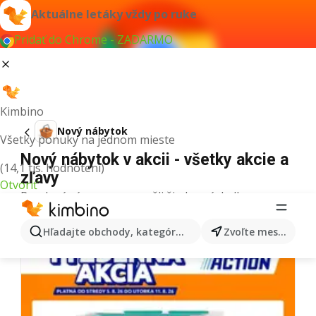
Aktuálne letáky vždy po ruke
Pridať do Chrome - ZADARMO
Kimbino
Nový nábytok
Všetky ponuky na jednom mieste
Nový nábytok v akcii - všetky akcie a
(14,1 tis. hodnotení)
zľavy
Otvoriť
Pre daný výraz sme nenašli žiadne výsledky.
Ďalšie letáky z kategórie
Hľadajte obchody, kategórie, produkty...
Zvoľte mesto