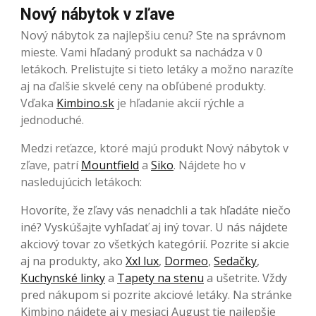
Nový nábytok v zľave
Nový nábytok za najlepšiu cenu? Ste na správnom
mieste. Vami hľadaný produkt sa nachádza v 0
letákoch. Prelistujte si tieto letáky a možno narazíte
aj na ďalšie skvelé ceny na obľúbené produkty.
Vďaka
Kimbino.sk
je hľadanie akcií rýchle a
jednoduché.
Medzi reťazce, ktoré majú produkt Nový nábytok v
zľave, patrí
Mountfield
a
Siko
. Nájdete ho v
nasledujúcich letákoch:
Hovoríte, že zľavy vás nenadchli a tak hľadáte niečo
iné? Vyskúšajte vyhľadať aj iný tovar. U nás nájdete
akciový tovar zo všetkých kategórií. Pozrite si akcie
aj na produkty, ako
Xxl lux
,
Dormeo
,
Sedačky
,
Kuchynské linky
a
Tapety na stenu
a ušetrite. Vždy
pred nákupom si pozrite akciové letáky. Na stránke
Kimbino nájdete aj v mesiaci August tie najlepšie