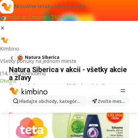
Aktuálne letáky vždy po ruke
Pridať do Chrome - ZADARMO
Kimbino
Natura Siberica
Všetky ponuky na jednom mieste
Natura Siberica v akcii - všetky akcie
(14,1 tis. hodnotení)
a zľavy
Otvoriť
Pre daný výraz sme nenašli žiadne výsledky.
Ďalšie letáky z kategórie
Hľadajte obchody, kategórie, produkty...
Zvoľte mesto