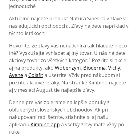
jednoduché.
Aktuálne nájdete produkt Natura Siberica v zľave v
nasledujúcich obchodoch: . Zľavy nájdete napríklad v
týchto letákoch:
Hovoríte, že zľavy vás nenadchli a tak hľadáte niečo
iné? Vyskúšajte vyhľadať aj iný tovar. U nás nájdete
akciový tovar zo všetkých kategórií. Pozrite si akcie
aj na produkty, ako
Wobenzym
,
Bioderma
,
Vichy
,
Avene
a
Colafit
a ušetrite. Vždy pred nákupom si
pozrite akciové letáky. Na stránke Kimbino nájdete
aj v mesiaci August tie najlepšie zľavy.
Denne pre vás zbierame najlepšie ponuky z
obľúbených slovenských obchoodov. Ak pri
nakupovaní radi šetríte, stiahnite si aj našu
aplikáciu
Kimbino app
a všetky zľavy máte vždy po
ruke.