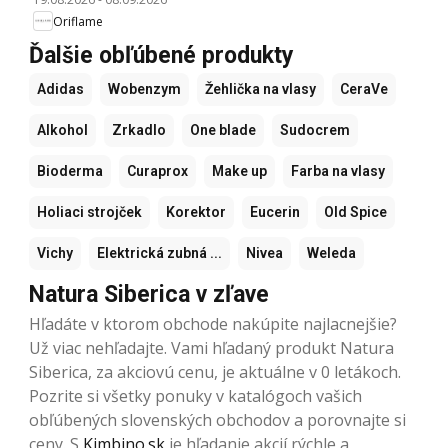
Oriflame
Ďalšie obľúbené produkty
Adidas
Wobenzym
Žehlička na vlasy
CeraVe
Alkohol
Zrkadlo
One blade
Sudocrem
Bioderma
Curaprox
Make up
Farba na vlasy
Holiaci strojček
Korektor
Eucerin
Old Spice
Vichy
Elektrická zubná ...
Nivea
Weleda
Natura Siberica v zľave
Hľadáte v ktorom obchode nakúpite najlacnejšie?
Už viac nehľadajte. Vami hľadaný produkt Natura
Siberica, za akciovú cenu, je aktuálne v 0 letákoch.
Pozrite si všetky ponuky v katalógoch vašich
obľúbených slovenských obchodov a porovnajte si
ceny. S
Kimbino.sk
je hľadanie akcií rýchle a