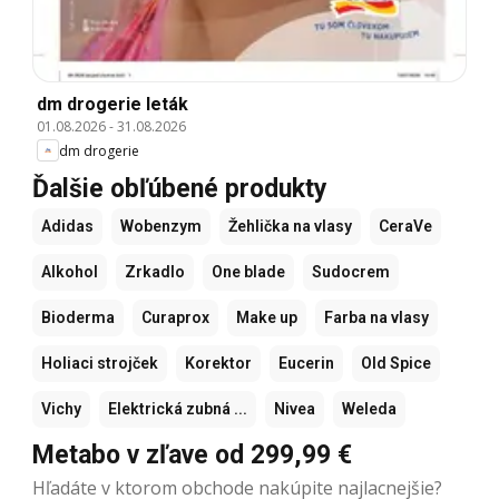
dm drogerie leták
01.08.2026
-
31.08.2026
dm drogerie
Ďalšie obľúbené produkty
Adidas
Wobenzym
Žehlička na vlasy
CeraVe
Alkohol
Zrkadlo
One blade
Sudocrem
Bioderma
Curaprox
Make up
Farba na vlasy
Holiaci strojček
Korektor
Eucerin
Old Spice
Vichy
Elektrická zubná ...
Nivea
Weleda
Metabo v zľave od 299,99 €
Hľadáte v ktorom obchode nakúpite najlacnejšie?