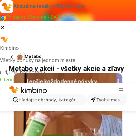
Aktuálne letáky vždy po ruke
Pridať do Chrome - ZADARMO
Kimbino
Metabo
Všetky ponuky na jednom mieste
Metabo v akcii - všetky akcie a zľavy
(14,1 tis. hodnotení)
Otvoriť
Hľadajte obchody, kategórie, produkty...
Zvoľte mesto