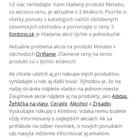
Už viac nehľadajte. Vami hľadaný produkt Metabo,
za akciovú cenu, je aktuálne v 3 letákoch. Pozrite si
všetky ponuky v katalógoch vašich obľúbených
slovenských obchodov a porovnajte si ceny. S
Kimbino.sk
je hľadanie akcií rýchle a jednoduché.
Aktuálne prebieha akcia na produkt Metabo v
obchodoch
Oriflame
. Zľavnené ceny na tento
produkt sú v týchto letákoch:
Ak chcete ušetriť aj pri nákupe iných produktov,
vyhľadajte u nás aj ďalší tovar. Výhodou je, že na
našej stránke nájdete všetko na jednom mieste.
Zaujímavé akcie nájdete aj na produkty, ako
Adidas
,
Žehlička na vlasy
,
CeraVe
,
Alkohol
a
Zrkadlo
.
Vyskúšajte nákupy s Kimbino. Vďaka nemu budete
vždy informovaný o najlepších akciách. Ak sa
prihlásite na odber noviniek, o nových ponukách
vás navyše môžeme informovať aj emailom.