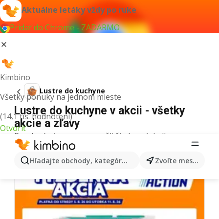
Aktuálne letáky vždy po ruke
Pridať do Chrome - ZADARMO
Kimbino
Lustre do kuchyne
Všetky ponuky na jednom mieste
Lustre do kuchyne v akcii - všetky
(14,1 tis. hodnotení)
akcie a zľavy
Otvoriť
Pre daný výraz sme nenašli žiadne výsledky.
Ďalšie letáky z kategórie
Hľadajte obchody, kategórie, produkty...
Zvoľte mesto