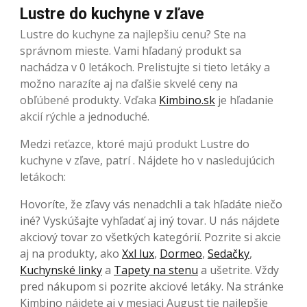
Lustre do kuchyne v zľave
Lustre do kuchyne za najlepšiu cenu? Ste na
správnom mieste. Vami hľadaný produkt sa
nachádza v 0 letákoch. Prelistujte si tieto letáky a
možno narazíte aj na ďalšie skvelé ceny na
obľúbené produkty. Vďaka
Kimbino.sk
je hľadanie
akcií rýchle a jednoduché.
Medzi reťazce, ktoré majú produkt Lustre do
kuchyne v zľave, patrí . Nájdete ho v nasledujúcich
letákoch:
Hovoríte, že zľavy vás nenadchli a tak hľadáte niečo
iné? Vyskúšajte vyhľadať aj iný tovar. U nás nájdete
akciový tovar zo všetkých kategórií. Pozrite si akcie
aj na produkty, ako
Xxl lux
,
Dormeo
,
Sedačky
,
Kuchynské linky
a
Tapety na stenu
a ušetrite. Vždy
pred nákupom si pozrite akciové letáky. Na stránke
Kimbino nájdete aj v mesiaci August tie najlepšie