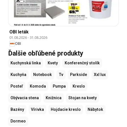
OBI leták
01.08.2026
-
31.08.2026
OBI
Ďalšie obľúbené produkty
Kuchynská linka
Kvety
Konferenčný stolík
Kuchyňa
Notebook
Tv
Parkside
Xxl lux
Posteľ
Komoda
Pumpa
Kreslo
Obývacia stena
Knižnica
Stojan na kvety
Bazény
Vírivka
Hojdacie kreslo
Nábytok
Dormeo