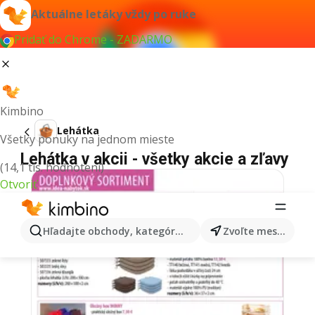
Aktuálne letáky vždy po ruke
Pridať do Chrome - ZADARMO
Kimbino
Lehátka
Všetky ponuky na jednom mieste
Lehátka v akcii - všetky akcie a zľavy
(14,1 tis. hodnotení)
Otvoriť
Hľadajte obchody, kategórie, produkty...
Zvoľte mesto