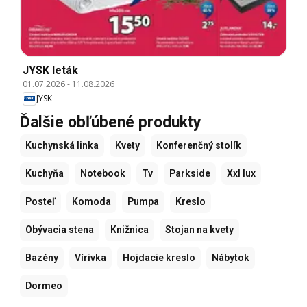
JYSK leták
01.07.2026
-
11.08.2026
JYSK
Ďalšie obľúbené produkty
Kuchynská linka
Kvety
Konferenčný stolík
Kuchyňa
Notebook
Tv
Parkside
Xxl lux
Posteľ
Komoda
Pumpa
Kreslo
Obývacia stena
Knižnica
Stojan na kvety
Bazény
Vírivka
Hojdacie kreslo
Nábytok
Dormeo