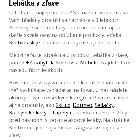
Lehátka v zľave
Lehátka za najlepšiu cenu? Ste na správnom mieste.
Vami hľadaný produkt sa nachádza v 3 letákoch.
Prelistujte si tieto letáky a možno narazíte aj na
ďalšie skvelé ceny na obľúbené produkty. Vďaka
Kimbino.sk
je hľadanie akcií rýchle a jednoduché.
Medzi reťazce, ktoré majú produkt Lehátka v zľave,
patrí
IDEA nábytok
,
Kinekus
a
Möbelix
. Nájdete ho v
nasledujúcich letákoch:
Hovoríte, že zľavy vás nenadchli a tak hľadáte niečo
iné? Vyskúšajte vyhľadať aj iný tovar. U nás nájdete
akciový tovar zo všetkých kategórií. Pozrite si akcie
aj na produkty, ako
Xxl lux
,
Dormeo
,
Sedačky
,
Kuchynské linky
a
Tapety na stenu
a ušetrite. Vždy
pred nákupom si pozrite akciové letáky. Na stránke
Kimbino nájdete aj v mesiaci August tie najlepšie
zľavy.