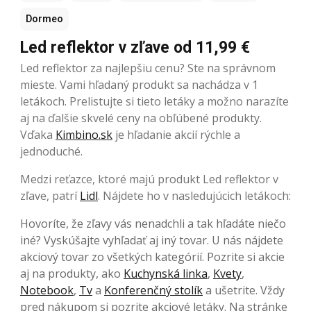
Dormeo
Led reflektor v zľave od 11,99 €
Led reflektor za najlepšiu cenu? Ste na správnom
mieste. Vami hľadaný produkt sa nachádza v 1
letákoch. Prelistujte si tieto letáky a možno narazíte
aj na ďalšie skvelé ceny na obľúbené produkty.
Vďaka
Kimbino.sk
je hľadanie akcií rýchle a
jednoduché.
Medzi reťazce, ktoré majú produkt Led reflektor v
zľave, patrí
Lidl
. Nájdete ho v nasledujúcich letákoch:
Hovoríte, že zľavy vás nenadchli a tak hľadáte niečo
iné? Vyskúšajte vyhľadať aj iný tovar. U nás nájdete
akciový tovar zo všetkých kategórií. Pozrite si akcie
aj na produkty, ako
Kuchynská linka
,
Kvety
,
Notebook
,
Tv
a
Konferenčný stolík
a ušetrite. Vždy
pred nákupom si pozrite akciové letáky. Na stránke