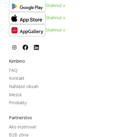
Stiahnuť v
Stiahnuť v
Stiahnuť v
Kimbino
FAQ
Kontakt
Nahlásiť obsah
Mestá
Produkty
Partnerstvo
Ako inzerovať
B2B zóna