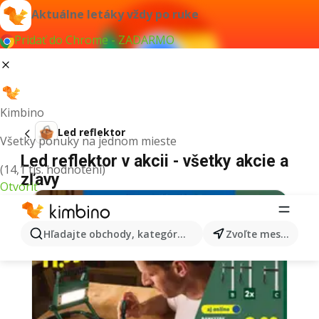
Aktuálne letáky vždy po ruke
Pridať do Chrome - ZADARMO
Kimbino
Led reflektor
Všetky ponuky na jednom mieste
Led reflektor v akcii - všetky akcie a
(14,1 tis. hodnotení)
zľavy
Otvoriť
Hľadajte obchody, kategórie, produkty...
Zvoľte mesto