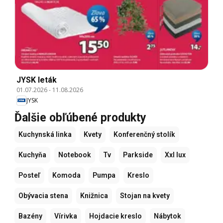
JYSK leták
01.07.2026
-
11.08.2026
JYSK
Ďalšie obľúbené produkty
Kuchynská linka
Kvety
Konferenčný stolík
Kuchyňa
Notebook
Tv
Parkside
Xxl lux
Posteľ
Komoda
Pumpa
Kreslo
Obývacia stena
Knižnica
Stojan na kvety
Bazény
Vírivka
Hojdacie kreslo
Nábytok