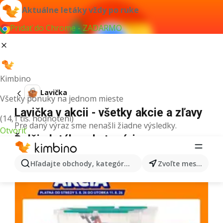
Aktuálne letáky vždy po ruke
Pridať do Chrome - ZADARMO
Kimbino
Lavička
Všetky ponuky na jednom mieste
Lavička v akcii - všetky akcie a zľavy
(14,1 tis. hodnotení)
Pre daný výraz sme nenašli žiadne výsledky.
Otvoriť
Ďalšie letáky z kategórie
Hľadajte obchody, kategórie, produkty...
Zvoľte mesto