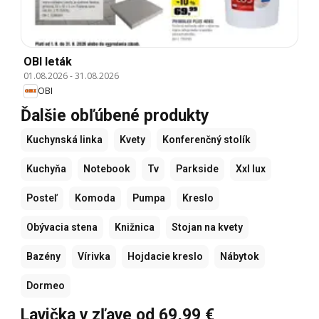
OBI leták
01.08.2026
-
31.08.2026
OBI
Ďalšie obľúbené produkty
Kuchynská linka
Kvety
Konferenčný stolík
Kuchyňa
Notebook
Tv
Parkside
Xxl lux
Posteľ
Komoda
Pumpa
Kreslo
Obývacia stena
Knižnica
Stojan na kvety
Bazény
Vírivka
Hojdacie kreslo
Nábytok
Dormeo
Lavička v zľave od 69,99 €