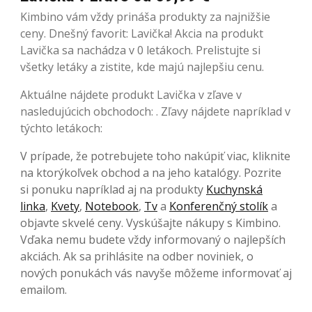
Kimbino vám vždy prináša produkty za najnižšie
ceny. Dnešný favorit: Lavička! Akcia na produkt
Lavička sa nachádza v 0 letákoch. Prelistujte si
všetky letáky a zistite, kde majú najlepšiu cenu.
Aktuálne nájdete produkt Lavička v zľave v
nasledujúcich obchodoch: . Zľavy nájdete napríklad v
týchto letákoch:
V prípade, že potrebujete toho nakúpiť viac, kliknite
na ktorýkoľvek obchod a na jeho katalógy. Pozrite
si ponuku napríklad aj na produkty
Kuchynská
linka
,
Kvety
,
Notebook
,
Tv
a
Konferenčný stolík
a
objavte skvelé ceny. Vyskúšajte nákupy s Kimbino.
Vďaka nemu budete vždy informovaný o najlepších
akciách. Ak sa prihlásite na odber noviniek, o
nových ponukách vás navyše môžeme informovať aj
emailom.