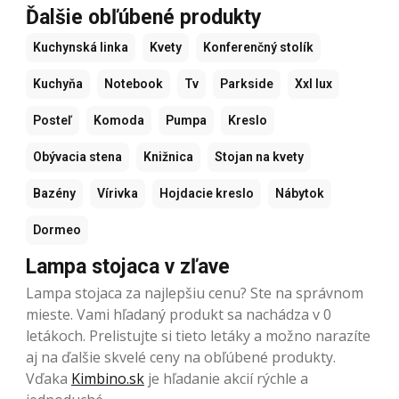
Ďalšie obľúbené produkty
Kuchynská linka
Kvety
Konferenčný stolík
Kuchyňa
Notebook
Tv
Parkside
Xxl lux
Posteľ
Komoda
Pumpa
Kreslo
Obývacia stena
Knižnica
Stojan na kvety
Bazény
Vírivka
Hojdacie kreslo
Nábytok
Dormeo
Lampa stojaca v zľave
Lampa stojaca za najlepšiu cenu? Ste na správnom
mieste. Vami hľadaný produkt sa nachádza v 0
letákoch. Prelistujte si tieto letáky a možno narazíte
aj na ďalšie skvelé ceny na obľúbené produkty.
Vďaka
Kimbino.sk
je hľadanie akcií rýchle a