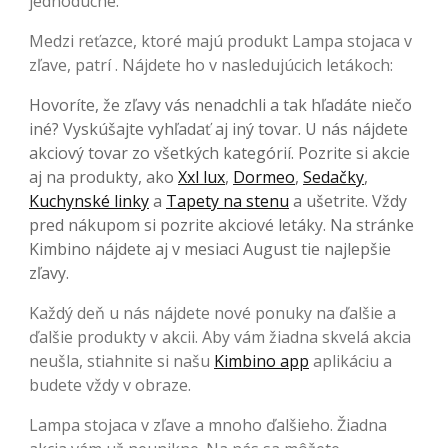
jednoduché.
Medzi reťazce, ktoré majú produkt Lampa stojaca v
zľave, patrí . Nájdete ho v nasledujúcich letákoch:
Hovoríte, že zľavy vás nenadchli a tak hľadáte niečo
iné? Vyskúšajte vyhľadať aj iný tovar. U nás nájdete
akciový tovar zo všetkých kategórií. Pozrite si akcie
aj na produkty, ako
Xxl lux
,
Dormeo
,
Sedačky
,
Kuchynské linky
a
Tapety na stenu
a ušetrite. Vždy
pred nákupom si pozrite akciové letáky. Na stránke
Kimbino nájdete aj v mesiaci August tie najlepšie
zľavy.
Každý deň u nás nájdete nové ponuky na ďalšie a
ďalšie produkty v akcii. Aby vám žiadna skvelá akcia
neušla, stiahnite si našu
Kimbino app
aplikáciu a
budete vždy v obraze.
Lampa stojaca v zľave a mnoho ďalšieho. Žiadna