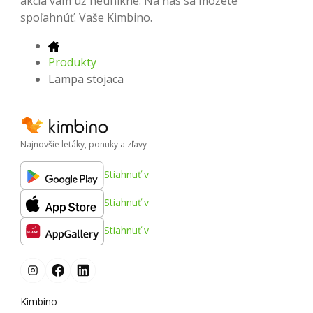
akcia vám už neunikne. Na nás sa môžete
spoľahnúť. Vaše Kimbino.
Produkty
Lampa stojaca
Najnovšie letáky, ponuky a zľavy
Stiahnuť v
Stiahnuť v
Stiahnuť v
Kimbino