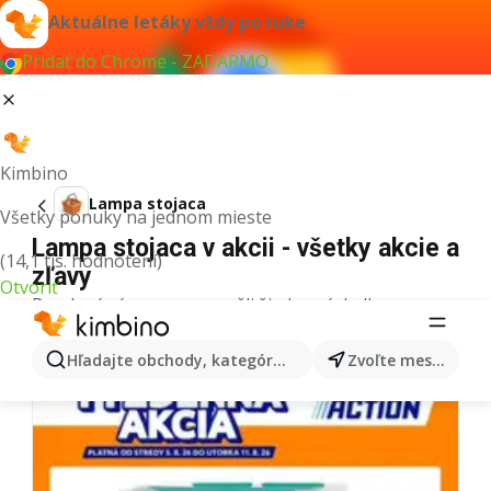
Aktuálne letáky vždy po ruke
Pridať do Chrome - ZADARMO
Kimbino
Lampa stojaca
Všetky ponuky na jednom mieste
Lampa stojaca v akcii - všetky akcie a
(14,1 tis. hodnotení)
zľavy
Otvoriť
Pre daný výraz sme nenašli žiadne výsledky.
Ďalšie letáky z kategórie
Hľadajte obchody, kategórie, produkty...
Zvoľte mesto