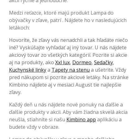
akcií rýchle a jednoduché.
Medzi reťazce, ktoré majú produkt Lampa do
obývačky v zľave, patrí . Nájdete ho v nasledujúcich
letákoch:
Hovoríte, že zľavy vás nenadchli a tak hľadáte niečo
iné? Vyskúšajte vyhľadať aj iný tovar. U nás nájdete
akciový tovar zo všetkých kategórií. Pozrite si akcie
aj na produkty, ako
Xxl lux
,
Dormeo
,
Sedačky
,
Kuchynské linky
a
Tapety na stenu
a ušetrite. Vždy
pred nákupom si pozrite akciové letáky. Na stránke
Kimbino nájdete aj v mesiaci August tie najlepšie
zľavy.
Každý deň u nás nájdete nové ponuky na ďalšie a
ďalšie produkty v akcii. Aby vám žiadna skvelá akcia
neušla, stiahnite si našu
Kimbino app
aplikáciu a
budete vždy v obraze.