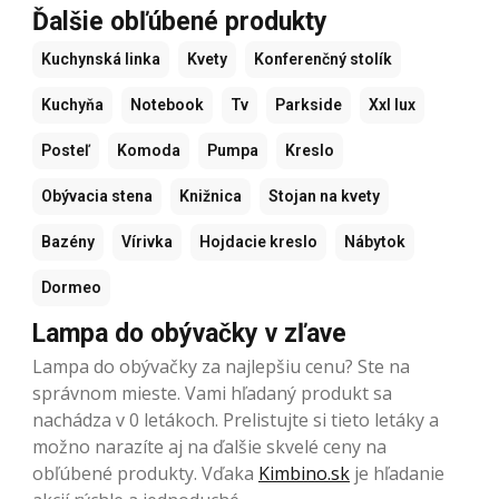
Ďalšie obľúbené produkty
Kuchynská linka
Kvety
Konferenčný stolík
Kuchyňa
Notebook
Tv
Parkside
Xxl lux
Posteľ
Komoda
Pumpa
Kreslo
Obývacia stena
Knižnica
Stojan na kvety
Bazény
Vírivka
Hojdacie kreslo
Nábytok
Dormeo
Lampa do obývačky v zľave
Lampa do obývačky za najlepšiu cenu? Ste na
správnom mieste. Vami hľadaný produkt sa
nachádza v 0 letákoch. Prelistujte si tieto letáky a
možno narazíte aj na ďalšie skvelé ceny na
obľúbené produkty. Vďaka
Kimbino.sk
je hľadanie