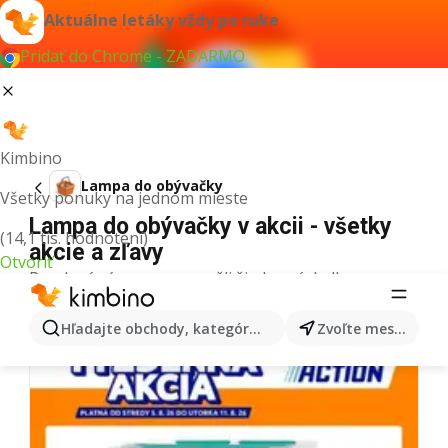
Aktuálne letáky vždy po ruke
Pridať do Chrome - ZADARMO
Kimbino
Lampa do obývačky
Všetky ponuky na jednom mieste
Lampa do obývačky v akcii - všetky
(14,1 tis. hodnotení)
akcie a zľavy
Otvoriť
Pre daný výraz sme nenašli žiadne výsledky.
Ďalšie letáky z kategórie
Hľadajte obchody, kategórie, produkty...
Zvoľte mesto