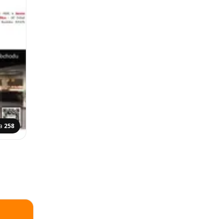
na
258