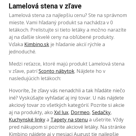
Lamelová stena v zľave
Lamelová stena za najlepšiu cenu? Ste na správnom
mieste. Vami hľadaný produkt sa nachádza v 0
letákoch. Prelistujte si tieto letáky a možno narazíte
aj na ďalšie skvelé ceny na obľúbené produkty.
Vďaka
Kimbino.sk
je hľadanie akcií rýchle a
jednoduché.
Medzi reťazce, ktoré majú produkt Lamelová stena
v zľave, patrí
Sconto nábytok
. Nájdete ho v
nasledujúcich letákoch:
Hovoríte, že zľavy vás nenadchli a tak hľadáte niečo
iné? Vyskúšajte vyhľadať aj iný tovar. U nás nájdete
akciový tovar zo všetkých kategórií. Pozrite si akcie
aj na produkty, ako
Xxl lux
,
Dormeo
,
Sedačky
,
Kuchynské linky
a
Tapety na stenu
a ušetrite. Vždy
pred nákupom si pozrite akciové letáky. Na stránke
Kimbino nájdete aj v mesiaci August tie najlepšie