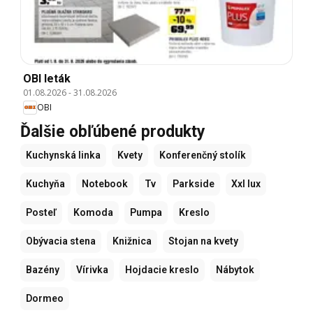
OBI leták
01.08.2026
-
31.08.2026
OBI
Ďalšie obľúbené produkty
Kuchynská linka
Kvety
Konferenčný stolík
Kuchyňa
Notebook
Tv
Parkside
Xxl lux
Posteľ
Komoda
Pumpa
Kreslo
Obývacia stena
Knižnica
Stojan na kvety
Bazény
Vírivka
Hojdacie kreslo
Nábytok
Dormeo