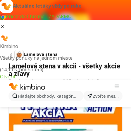
Aktuálne letáky vždy po ruke
Pridať do Chrome - ZADARMO
Kimbino
Lamelová stena
Všetky ponuky na jednom mieste
Lamelová stena v akcii - všetky akcie
(14,1 tis. hodnotení)
a zľavy
Otvoriť
Pre daný výraz sme nenašli žiadne výsledky.
Ďalšie letáky z kategórie
Hľadajte obchody, kategórie, produkty...
Zvoľte mesto