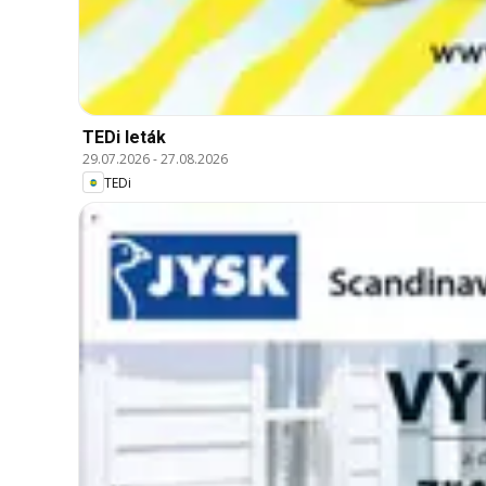
TEDi leták
29.07.2026
-
27.08.2026
TEDi