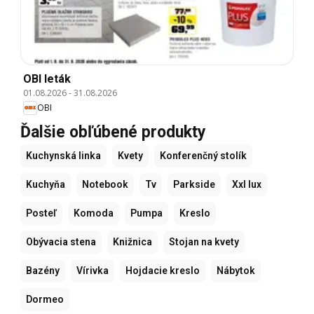
OBI leták
01.08.2026
-
31.08.2026
OBI
Ďalšie obľúbené produkty
Kuchynská linka
Kvety
Konferenčný stolík
Kuchyňa
Notebook
Tv
Parkside
Xxl lux
Posteľ
Komoda
Pumpa
Kreslo
Obývacia stena
Knižnica
Stojan na kvety
Bazény
Vírivka
Hojdacie kreslo
Nábytok
Dormeo