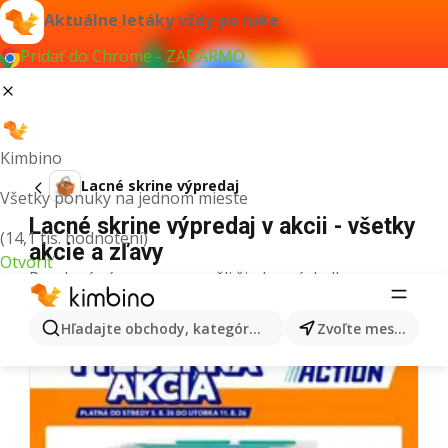
Aktuálne letáky vždy po ruke
Pridať do Chrome - ZADARMO
Kimbino
Lacné skrine výpredaj
Všetky ponuky na jednom mieste
Lacné skrine výpredaj v akcii - všetky
(14,1 tis. hodnotení)
akcie a zľavy
Otvoriť
Pre daný výraz sme nenašli žiadne výsledky.
Ďalšie letáky z kategórie
Hľadajte obchody, kategórie, produkty...
Zvoľte mesto