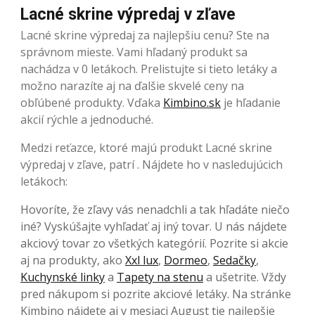
Lacné skrine výpredaj v zľave
Lacné skrine výpredaj za najlepšiu cenu? Ste na
správnom mieste. Vami hľadaný produkt sa
nachádza v 0 letákoch. Prelistujte si tieto letáky a
možno narazíte aj na ďalšie skvelé ceny na
obľúbené produkty. Vďaka
Kimbino.sk
je hľadanie
akcií rýchle a jednoduché.
Medzi reťazce, ktoré majú produkt Lacné skrine
výpredaj v zľave, patrí . Nájdete ho v nasledujúcich
letákoch:
Hovoríte, že zľavy vás nenadchli a tak hľadáte niečo
iné? Vyskúšajte vyhľadať aj iný tovar. U nás nájdete
akciový tovar zo všetkých kategórií. Pozrite si akcie
aj na produkty, ako
Xxl lux
,
Dormeo
,
Sedačky
,
Kuchynské linky
a
Tapety na stenu
a ušetrite. Vždy
pred nákupom si pozrite akciové letáky. Na stránke
Kimbino nájdete aj v mesiaci August tie najlepšie