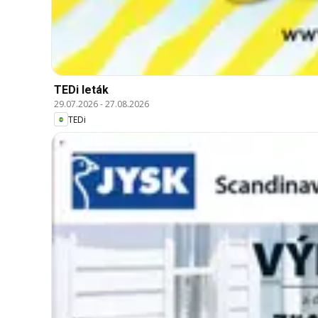
TEDi leták
29.07.2026
-
27.08.2026
TEDi