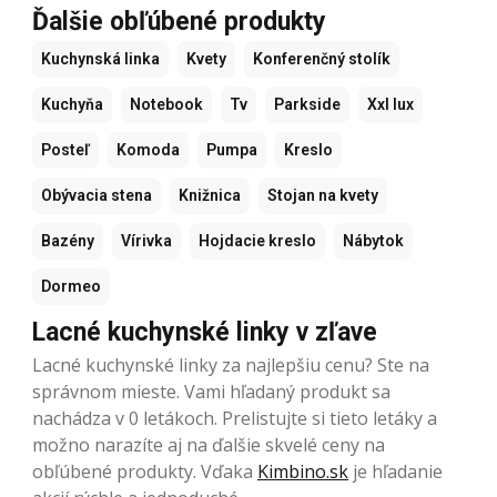
Ďalšie obľúbené produkty
Kuchynská linka
Kvety
Konferenčný stolík
Kuchyňa
Notebook
Tv
Parkside
Xxl lux
Posteľ
Komoda
Pumpa
Kreslo
Obývacia stena
Knižnica
Stojan na kvety
Bazény
Vírivka
Hojdacie kreslo
Nábytok
Dormeo
Lacné kuchynské linky v zľave
Lacné kuchynské linky za najlepšiu cenu? Ste na
správnom mieste. Vami hľadaný produkt sa
nachádza v 0 letákoch. Prelistujte si tieto letáky a
možno narazíte aj na ďalšie skvelé ceny na
obľúbené produkty. Vďaka
Kimbino.sk
je hľadanie