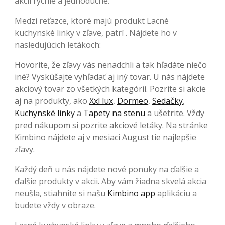
akcií rýchle a jednoduché.
Medzi reťazce, ktoré majú produkt Lacné
kuchynské linky v zľave, patrí . Nájdete ho v
nasledujúcich letákoch:
Hovoríte, že zľavy vás nenadchli a tak hľadáte niečo
iné? Vyskúšajte vyhľadať aj iný tovar. U nás nájdete
akciový tovar zo všetkých kategórií. Pozrite si akcie
aj na produkty, ako
Xxl lux
,
Dormeo
,
Sedačky
,
Kuchynské linky
a
Tapety na stenu
a ušetrite. Vždy
pred nákupom si pozrite akciové letáky. Na stránke
Kimbino nájdete aj v mesiaci August tie najlepšie
zľavy.
Každý deň u nás nájdete nové ponuky na ďalšie a
ďalšie produkty v akcii. Aby vám žiadna skvelá akcia
neušla, stiahnite si našu
Kimbino app
aplikáciu a
budete vždy v obraze.