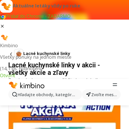
Aktuálne letáky vždy po ruke
Pridať do Chrome - ZADARMO
Kimbino
Lacné kuchynské linky
Všetky ponuky na jednom mieste
Lacné kuchynské linky v akcii -
(14,1 tis. hodnotení)
všetky akcie a zľavy
Otvoriť
Pre daný výraz sme nenašli žiadne výsledky.
Ďalšie letáky z kategórie
Hľadajte obchody, kategórie, produkty...
Zvoľte mesto