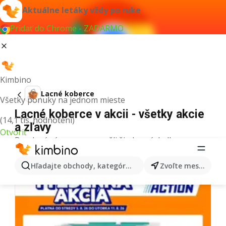
Aktuálne letáky vždy po ruke
Pridať do Chrome - ZADARMO
Kimbino
Lacné koberce
Všetky ponuky na jednom mieste
Lacné koberce v akcii - všetky akcie
(14,1 tis. hodnotení)
a zľavy
Otvoriť
Pre daný výraz sme nenašli žiadne výsledky.
Ďalšie letáky z kategórie
Hľadajte obchody, kategórie, produkty...
Zvoľte mesto