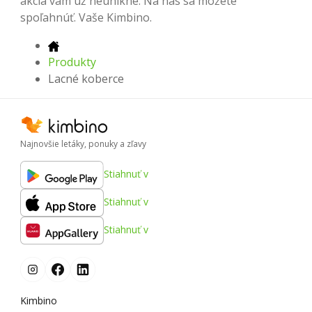
akcia vám už neunikne. Na nás sa môžete
spoľahnúť. Vaše Kimbino.
Produkty
Lacné koberce
Najnovšie letáky, ponuky a zľavy
Stiahnuť v
Stiahnuť v
Stiahnuť v
Kimbino