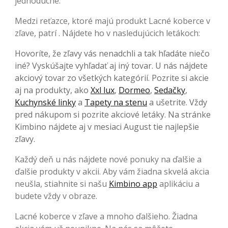
jednoduché.
Medzi reťazce, ktoré majú produkt Lacné koberce v
zľave, patrí . Nájdete ho v nasledujúcich letákoch:
Hovoríte, že zľavy vás nenadchli a tak hľadáte niečo
iné? Vyskúšajte vyhľadať aj iný tovar. U nás nájdete
akciový tovar zo všetkých kategórií. Pozrite si akcie
aj na produkty, ako
Xxl lux
,
Dormeo
,
Sedačky
,
Kuchynské linky
a
Tapety na stenu
a ušetrite. Vždy
pred nákupom si pozrite akciové letáky. Na stránke
Kimbino nájdete aj v mesiaci August tie najlepšie
zľavy.
Každý deň u nás nájdete nové ponuky na ďalšie a
ďalšie produkty v akcii. Aby vám žiadna skvelá akcia
neušla, stiahnite si našu
Kimbino app
aplikáciu a
budete vždy v obraze.
Lacné koberce v zľave a mnoho ďalšieho. Žiadna