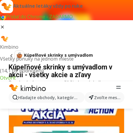
Aktuálne letáky vždy po ruke
Pridať do Chrome - ZADARMO
Kimbino
Kúpeľňové skrinky s umývadlom
Všetky ponuky na jednom mieste
Kúpeľňové skrinky s umývadlom v
(14,1 tis. hodnotení)
akcii - všetky akcie a zľavy
Otvoriť
Pre daný výraz sme nenašli žiadne výsledky.
Ďalšie letáky z kategórie
Hľadajte obchody, kategórie, produkty...
Zvoľte mesto