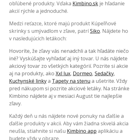
obľúbené produkty. Vďaka
Kimbino.sk
je hľadanie
akcií rýchle a jednoduché.
Medzi reťazce, ktoré majú produkt Kúpeľňové
skrinky s umývadlom v zľave, patrí
Siko
. Nájdete ho
v nasledujúcich letákoch:
Hovoríte, že zľavy vás nenadchli a tak hľadáte niečo
iné? Vyskúšajte vyhľadať aj iný tovar. U nás nájdete
akciový tovar zo všetkých kategórií. Pozrite si akcie
aj na produkty, ako
Xxl lux
,
Dormeo
,
Sedačky
,
Kuchynské linky
a
Tapety na stenu
a ušetrite. Vždy
pred nákupom si pozrite akciové letáky. Na stránke
Kimbino nájdete aj v mesiaci August tie najlepšie
zľavy.
Každý deň u nás nájdete nové ponuky na ďalšie a
ďalšie produkty v akcii. Aby vám žiadna skvelá akcia
neušla, stiahnite si našu
Kimbino app
aplikáciu a
budete vždy v obraze.