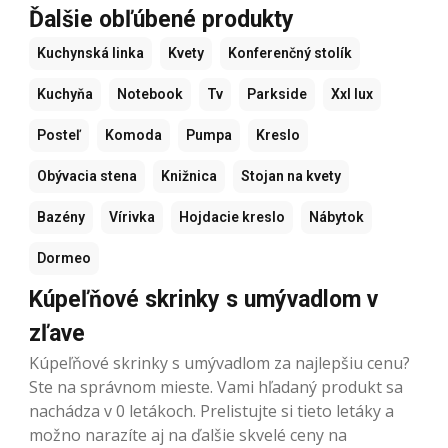
Ďalšie obľúbené produkty
Kuchynská linka
Kvety
Konferenčný stolík
Kuchyňa
Notebook
Tv
Parkside
Xxl lux
Posteľ
Komoda
Pumpa
Kreslo
Obývacia stena
Knižnica
Stojan na kvety
Bazény
Vírivka
Hojdacie kreslo
Nábytok
Dormeo
Kúpeľňové skrinky s umývadlom v
zľave
Kúpeľňové skrinky s umývadlom za najlepšiu cenu?
Ste na správnom mieste. Vami hľadaný produkt sa
nachádza v 0 letákoch. Prelistujte si tieto letáky a
možno narazíte aj na ďalšie skvelé ceny na