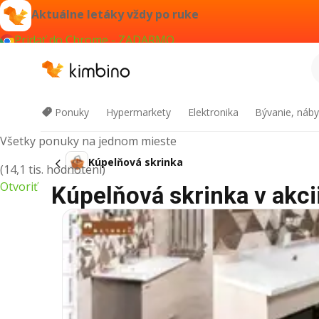
Aktuálne letáky vždy po ruke
Pridať do Chrome - ZADARMO
Kimbino
Ponuky
Hypermarkety
Elektronika
Bývanie, náby
Všetky ponuky na jednom mieste
Kúpelňová skrinka
(14,1 tis. hodnotení)
Otvoriť
Kúpelňová skrinka v akcii