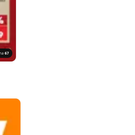
ana
67