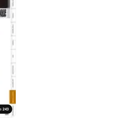
na
243