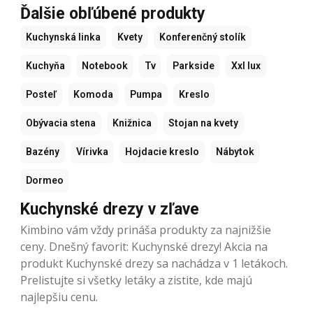
Ďalšie obľúbené produkty
Kuchynská linka
Kvety
Konferenčný stolík
Kuchyňa
Notebook
Tv
Parkside
Xxl lux
Posteľ
Komoda
Pumpa
Kreslo
Obývacia stena
Knižnica
Stojan na kvety
Bazény
Vírivka
Hojdacie kreslo
Nábytok
Dormeo
Kuchynské drezy v zľave
Kimbino vám vždy prináša produkty za najnižšie
ceny. Dnešný favorit: Kuchynské drezy! Akcia na
produkt Kuchynské drezy sa nachádza v 1 letákoch.
Prelistujte si všetky letáky a zistite, kde majú
najlepšiu cenu.