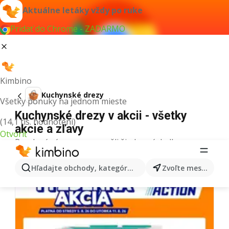
Aktuálne letáky vždy po ruke
Pridať do Chrome - ZADARMO
Kimbino
Kuchynské drezy
Všetky ponuky na jednom mieste
Kuchynské drezy v akcii - všetky
(14,1 tis. hodnotení)
akcie a zľavy
Otvoriť
Pre daný výraz sme nenašli žiadne výsledky.
Ďalšie letáky z kategórie
Hľadajte obchody, kategórie, produkty...
Zvoľte mesto