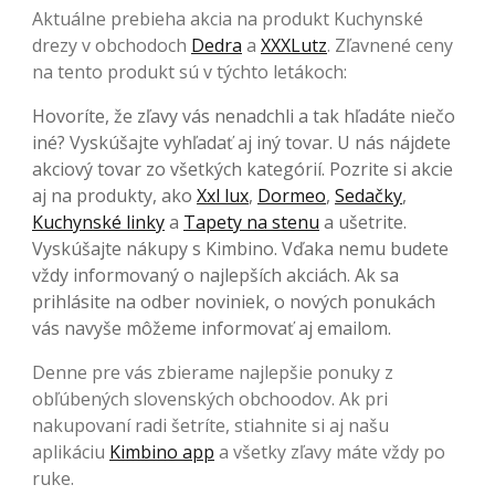
Aktuálne prebieha akcia na produkt Kuchynské
drezy v obchodoch
Dedra
a
XXXLutz
. Zľavnené ceny
na tento produkt sú v týchto letákoch:
Hovoríte, že zľavy vás nenadchli a tak hľadáte niečo
iné? Vyskúšajte vyhľadať aj iný tovar. U nás nájdete
akciový tovar zo všetkých kategórií. Pozrite si akcie
aj na produkty, ako
Xxl lux
,
Dormeo
,
Sedačky
,
Kuchynské linky
a
Tapety na stenu
a ušetrite.
Vyskúšajte nákupy s Kimbino. Vďaka nemu budete
vždy informovaný o najlepších akciách. Ak sa
prihlásite na odber noviniek, o nových ponukách
vás navyše môžeme informovať aj emailom.
Denne pre vás zbierame najlepšie ponuky z
obľúbených slovenských obchoodov. Ak pri
nakupovaní radi šetríte, stiahnite si aj našu
aplikáciu
Kimbino app
a všetky zľavy máte vždy po
ruke.