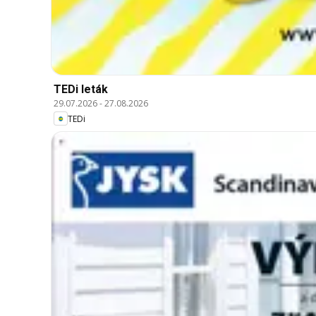
TEDi leták
29.07.2026
-
27.08.2026
TEDi