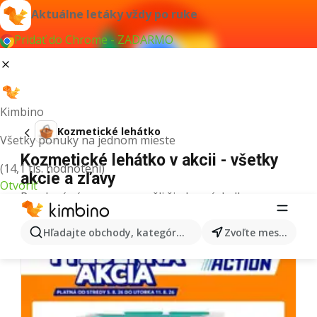
Aktuálne letáky vždy po ruke
Pridať do Chrome - ZADARMO
Kimbino
Kozmetické lehátko
Všetky ponuky na jednom mieste
Kozmetické lehátko v akcii - všetky
(14,1 tis. hodnotení)
akcie a zľavy
Otvoriť
Pre daný výraz sme nenašli žiadne výsledky.
Ďalšie letáky z kategórie
Hľadajte obchody, kategórie, produkty...
Zvoľte mesto