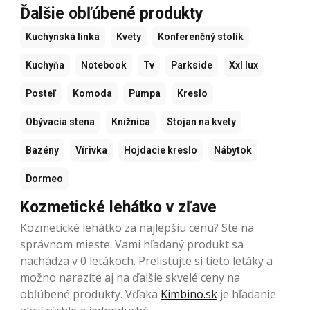
Ďalšie obľúbené produkty
Kuchynská linka
Kvety
Konferenčný stolík
Kuchyňa
Notebook
Tv
Parkside
Xxl lux
Posteľ
Komoda
Pumpa
Kreslo
Obývacia stena
Knižnica
Stojan na kvety
Bazény
Vírivka
Hojdacie kreslo
Nábytok
Dormeo
Kozmetické lehátko v zľave
Kozmetické lehátko za najlepšiu cenu? Ste na
správnom mieste. Vami hľadaný produkt sa
nachádza v 0 letákoch. Prelistujte si tieto letáky a
možno narazíte aj na ďalšie skvelé ceny na
obľúbené produkty. Vďaka
Kimbino.sk
je hľadanie