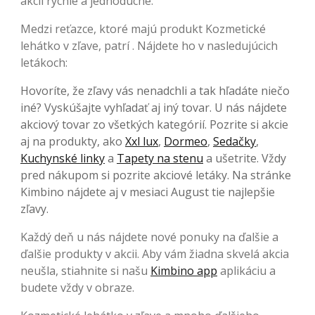
akcií rýchle a jednoduché.
Medzi reťazce, ktoré majú produkt Kozmetické
lehátko v zľave, patrí . Nájdete ho v nasledujúcich
letákoch:
Hovoríte, že zľavy vás nenadchli a tak hľadáte niečo
iné? Vyskúšajte vyhľadať aj iný tovar. U nás nájdete
akciový tovar zo všetkých kategórií. Pozrite si akcie
aj na produkty, ako
Xxl lux
,
Dormeo
,
Sedačky
,
Kuchynské linky
a
Tapety na stenu
a ušetrite. Vždy
pred nákupom si pozrite akciové letáky. Na stránke
Kimbino nájdete aj v mesiaci August tie najlepšie
zľavy.
Každý deň u nás nájdete nové ponuky na ďalšie a
ďalšie produkty v akcii. Aby vám žiadna skvelá akcia
neušla, stiahnite si našu
Kimbino app
aplikáciu a
budete vždy v obraze.