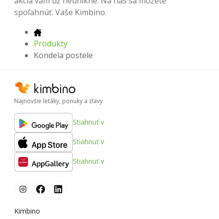
akcia vám už neunikne. Na nás sa môžete
spoľahnúť. Vaše Kimbino.
Produkty
Kondela postele
Najnovšie letáky, ponuky a zľavy
Stiahnuť v
Stiahnuť v
Stiahnuť v
Kimbino