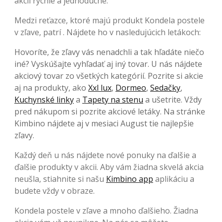
akcií rýchle a jednoduché.
Medzi reťazce, ktoré majú produkt Kondela postele
v zľave, patrí . Nájdete ho v nasledujúcich letákoch:
Hovoríte, že zľavy vás nenadchli a tak hľadáte niečo
iné? Vyskúšajte vyhľadať aj iný tovar. U nás nájdete
akciový tovar zo všetkých kategórií. Pozrite si akcie
aj na produkty, ako
Xxl lux
,
Dormeo
,
Sedačky
,
Kuchynské linky
a
Tapety na stenu
a ušetrite. Vždy
pred nákupom si pozrite akciové letáky. Na stránke
Kimbino nájdete aj v mesiaci August tie najlepšie
zľavy.
Každý deň u nás nájdete nové ponuky na ďalšie a
ďalšie produkty v akcii. Aby vám žiadna skvelá akcia
neušla, stiahnite si našu
Kimbino app
aplikáciu a
budete vždy v obraze.
Kondela postele v zľave a mnoho ďalšieho. Žiadna