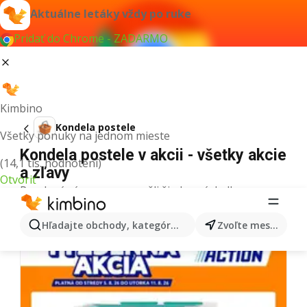
Aktuálne letáky vždy po ruke
Pridať do Chrome - ZADARMO
Kimbino
Kondela postele
Všetky ponuky na jednom mieste
Kondela postele v akcii - všetky akcie
(14,1 tis. hodnotení)
a zľavy
Otvoriť
Pre daný výraz sme nenašli žiadne výsledky.
Ďalšie letáky z kategórie
Hľadajte obchody, kategórie, produkty...
Zvoľte mesto