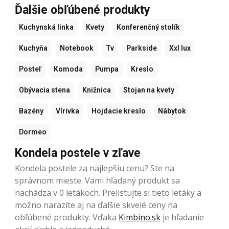
Ďalšie obľúbené produkty
Kuchynská linka
Kvety
Konferenčný stolík
Kuchyňa
Notebook
Tv
Parkside
Xxl lux
Posteľ
Komoda
Pumpa
Kreslo
Obývacia stena
Knižnica
Stojan na kvety
Bazény
Vírivka
Hojdacie kreslo
Nábytok
Dormeo
Kondela postele v zľave
Kondela postele za najlepšiu cenu? Ste na
správnom mieste. Vami hľadaný produkt sa
nachádza v 0 letákoch. Prelistujte si tieto letáky a
možno narazíte aj na ďalšie skvelé ceny na
obľúbené produkty. Vďaka
Kimbino.sk
je hľadanie