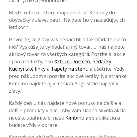
akcií rýchle a jednoduché.
Medzi reťazce, ktoré majú produkt Komody do
obývačky v zľave, patrí . Nájdete ho v nasledujúcich
letákoch:
Hovoríte, že zľavy vás nenadchli a tak hľadáte niečo
iné? Vyskúšajte vyhľadať aj iný tovar. U nás nájdete
akciový tovar zo všetkých kategórií. Pozrite si akcie
aj na produkty, ako
Xxl lux
,
Dormeo
,
Sedačky
,
Kuchynské linky
a
Tapety na stenu
a ušetrite. Vždy
pred nákupom si pozrite akciové letáky. Na stránke
Kimbino nájdete aj v mesiaci August tie najlepšie
zľavy.
Každý deň u nás nájdete nové ponuky na ďalšie a
ďalšie produkty v akcii. Aby vám žiadna skvelá akcia
neušla, stiahnite si našu
Kimbino app
aplikáciu a
budete vždy v obraze.