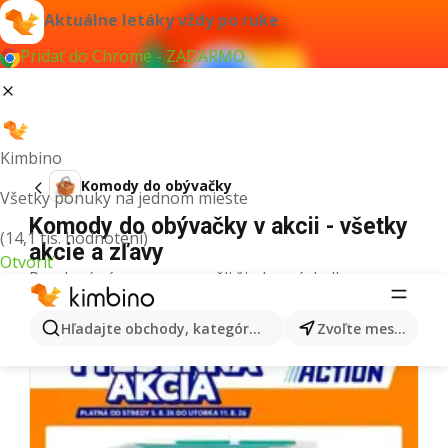
Aktuálne letáky vždy po ruke
Pridať do Chrome - ZADARMO
Kimbino
Komody do obývačky
Všetky ponuky na jednom mieste
Komody do obývačky v akcii - všetky
(14,1 tis. hodnotení)
akcie a zľavy
Otvoriť
Pre daný výraz sme nenašli žiadne výsledky.
Ďalšie letáky z kategórie
Hľadajte obchody, kategórie, produkty...
Zvoľte mesto