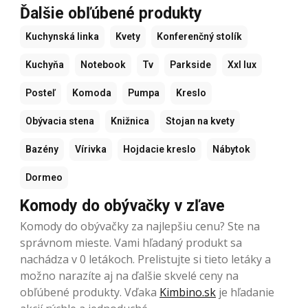
Ďalšie obľúbené produkty
Kuchynská linka
Kvety
Konferenčný stolík
Kuchyňa
Notebook
Tv
Parkside
Xxl lux
Posteľ
Komoda
Pumpa
Kreslo
Obývacia stena
Knižnica
Stojan na kvety
Bazény
Vírivka
Hojdacie kreslo
Nábytok
Dormeo
Komody do obývačky v zľave
Komody do obývačky za najlepšiu cenu? Ste na
správnom mieste. Vami hľadaný produkt sa
nachádza v 0 letákoch. Prelistujte si tieto letáky a
možno narazíte aj na ďalšie skvelé ceny na
obľúbené produkty. Vďaka
Kimbino.sk
je hľadanie