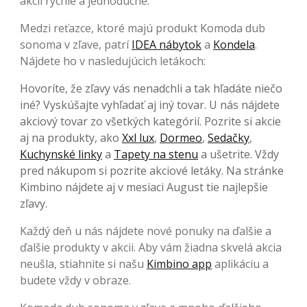
akcií rýchle a jednoduché.
Medzi reťazce, ktoré majú produkt Komoda dub
sonoma v zľave, patrí
IDEA nábytok
a
Kondela
.
Nájdete ho v nasledujúcich letákoch:
Hovoríte, že zľavy vás nenadchli a tak hľadáte niečo
iné? Vyskúšajte vyhľadať aj iný tovar. U nás nájdete
akciový tovar zo všetkých kategórií. Pozrite si akcie
aj na produkty, ako
Xxl lux
,
Dormeo
,
Sedačky
,
Kuchynské linky
a
Tapety na stenu
a ušetrite. Vždy
pred nákupom si pozrite akciové letáky. Na stránke
Kimbino nájdete aj v mesiaci August tie najlepšie
zľavy.
Každý deň u nás nájdete nové ponuky na ďalšie a
ďalšie produkty v akcii. Aby vám žiadna skvelá akcia
neušla, stiahnite si našu
Kimbino app
aplikáciu a
budete vždy v obraze.