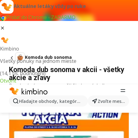
Aktuálne letáky vždy po ruke
Pridať do Chrome - ZADARMO
Kimbino
Komoda dub sonoma
Všetky ponuky na jednom mieste
Komoda dub sonoma v akcii - všetky
(14,1 tis. hodnotení)
akcie a zľavy
Otvoriť
Pre daný výraz sme nenašli žiadne výsledky.
Ďalšie letáky z kategórie
Hľadajte obchody, kategórie, produkty...
Zvoľte mesto