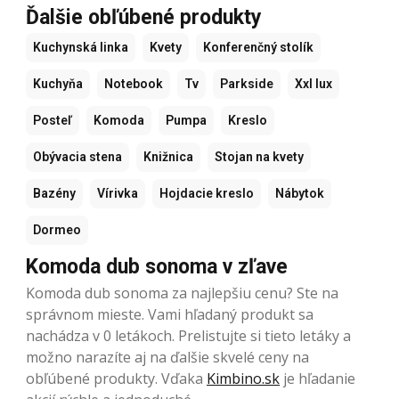
Ďalšie obľúbené produkty
Kuchynská linka
Kvety
Konferenčný stolík
Kuchyňa
Notebook
Tv
Parkside
Xxl lux
Posteľ
Komoda
Pumpa
Kreslo
Obývacia stena
Knižnica
Stojan na kvety
Bazény
Vírivka
Hojdacie kreslo
Nábytok
Dormeo
Komoda dub sonoma v zľave
Komoda dub sonoma za najlepšiu cenu? Ste na
správnom mieste. Vami hľadaný produkt sa
nachádza v 0 letákoch. Prelistujte si tieto letáky a
možno narazíte aj na ďalšie skvelé ceny na
obľúbené produkty. Vďaka
Kimbino.sk
je hľadanie