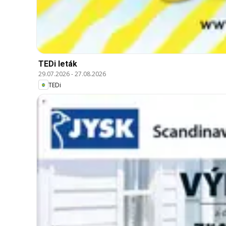
TEDi leták
29.07.2026
-
27.08.2026
TEDi