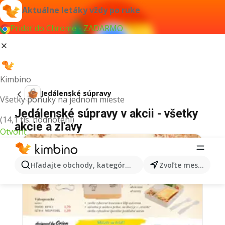
Aktuálne letáky vždy po ruke
Pridať do Chrome - ZADARMO
Kimbino
Jedálenské súpravy
Všetky ponuky na jednom mieste
Jedálenské súpravy v akcii - všetky
(14,1 tis. hodnotení)
akcie a zľavy
Otvoriť
Hľadajte obchody, kategórie, produkty...
Zvoľte mesto