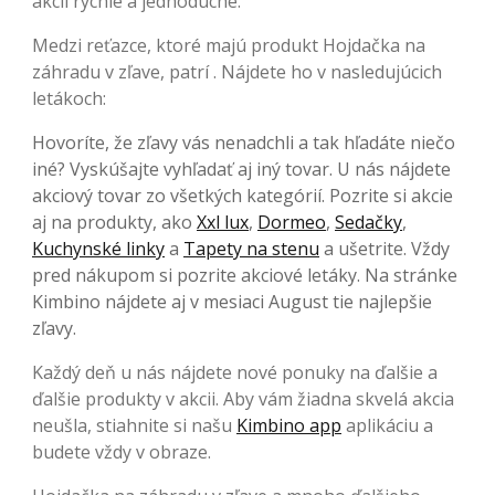
akcií rýchle a jednoduché.
Medzi reťazce, ktoré majú produkt Hojdačka na
záhradu v zľave, patrí . Nájdete ho v nasledujúcich
letákoch:
Hovoríte, že zľavy vás nenadchli a tak hľadáte niečo
iné? Vyskúšajte vyhľadať aj iný tovar. U nás nájdete
akciový tovar zo všetkých kategórií. Pozrite si akcie
aj na produkty, ako
Xxl lux
,
Dormeo
,
Sedačky
,
Kuchynské linky
a
Tapety na stenu
a ušetrite. Vždy
pred nákupom si pozrite akciové letáky. Na stránke
Kimbino nájdete aj v mesiaci August tie najlepšie
zľavy.
Každý deň u nás nájdete nové ponuky na ďalšie a
ďalšie produkty v akcii. Aby vám žiadna skvelá akcia
neušla, stiahnite si našu
Kimbino app
aplikáciu a
budete vždy v obraze.