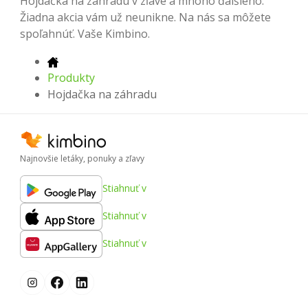
Hojdačka na záhradu v zľave a mnoho ďalšieho.
Žiadna akcia vám už neunikne. Na nás sa môžete
spoľahnúť. Vaše Kimbino.
Produkty
Hojdačka na záhradu
Najnovšie letáky, ponuky a zľavy
Stiahnuť v
Stiahnuť v
Stiahnuť v