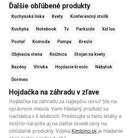
Ďalšie obľúbené produkty
Kuchynská linka
Kvety
Konferenčný stolík
Kuchyňa
Notebook
Tv
Parkside
Xxl lux
Posteľ
Komoda
Pumpa
Kreslo
Obývacia stena
Knižnica
Stojan na kvety
Bazény
Vírivka
Hojdacie kreslo
Nábytok
Dormeo
Hojdačka na záhradu v zľave
Hojdačka na záhradu za najlepšiu cenu? Ste na
správnom mieste. Vami hľadaný produkt sa
nachádza v 0 letákoch. Prelistujte si tieto letáky a
možno narazíte aj na ďalšie skvelé ceny na
obľúbené produkty. Vďaka
Kimbino.sk
je hľadanie