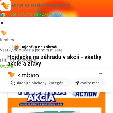
Aktuálne letáky vždy po ruke
Pridať do Chrome - ZADARMO
Kimbino
Hojdačka na záhradu
Všetky ponuky na jednom mieste
Hojdačka na záhradu v akcii - všetky
(14,1 tis. hodnotení)
akcie a zľavy
Otvoriť
Pre daný výraz sme nenašli žiadne výsledky.
Ďalšie letáky z kategórie
Hľadajte obchody, kategórie, produkty...
Zvoľte mesto