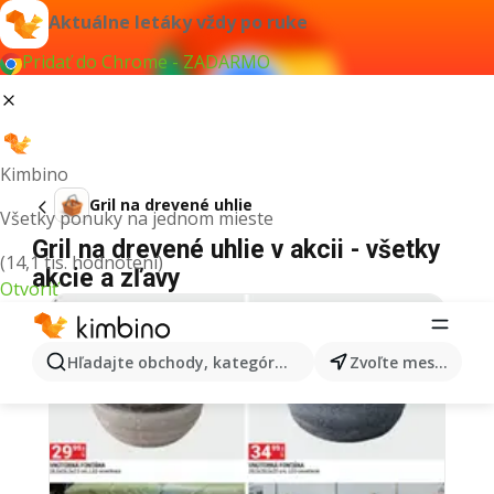
Aktuálne letáky vždy po ruke
Pridať do Chrome - ZADARMO
Kimbino
Gril na drevené uhlie
Všetky ponuky na jednom mieste
Gril na drevené uhlie v akcii - všetky
(14,1 tis. hodnotení)
akcie a zľavy
Otvoriť
Hľadajte obchody, kategórie, produkty...
Zvoľte mesto