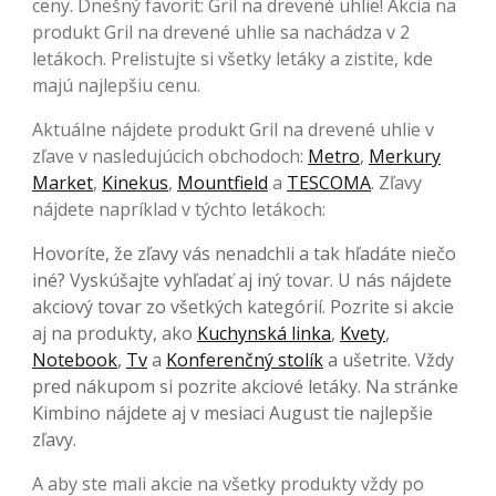
ceny. Dnešný favorit: Gril na drevené uhlie! Akcia na
produkt Gril na drevené uhlie sa nachádza v 2
letákoch. Prelistujte si všetky letáky a zistite, kde
majú najlepšiu cenu.
Aktuálne nájdete produkt Gril na drevené uhlie v
zľave v nasledujúcich obchodoch:
Metro
,
Merkury
Market
,
Kinekus
,
Mountfield
a
TESCOMA
. Zľavy
nájdete napríklad v týchto letákoch:
Hovoríte, že zľavy vás nenadchli a tak hľadáte niečo
iné? Vyskúšajte vyhľadať aj iný tovar. U nás nájdete
akciový tovar zo všetkých kategórií. Pozrite si akcie
aj na produkty, ako
Kuchynská linka
,
Kvety
,
Notebook
,
Tv
a
Konferenčný stolík
a ušetrite. Vždy
pred nákupom si pozrite akciové letáky. Na stránke
Kimbino nájdete aj v mesiaci August tie najlepšie
zľavy.
A aby ste mali akcie na všetky produkty vždy po