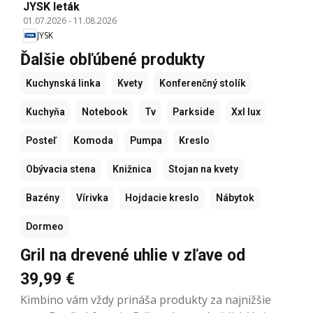
JYSK leták
01.07.2026
-
11.08.2026
JYSK
Ďalšie obľúbené produkty
Kuchynská linka
Kvety
Konferenčný stolík
Kuchyňa
Notebook
Tv
Parkside
Xxl lux
Posteľ
Komoda
Pumpa
Kreslo
Obývacia stena
Knižnica
Stojan na kvety
Bazény
Vírivka
Hojdacie kreslo
Nábytok
Dormeo
Gril na drevené uhlie v zľave od
39,99 €
Kimbino vám vždy prináša produkty za najnižšie