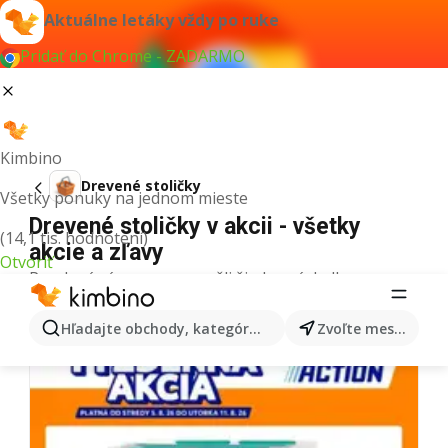
Aktuálne letáky vždy po ruke
Pridať do Chrome - ZADARMO
Kimbino
Drevené stoličky
Všetky ponuky na jednom mieste
Drevené stoličky v akcii - všetky
(14,1 tis. hodnotení)
akcie a zľavy
Otvoriť
Pre daný výraz sme nenašli žiadne výsledky.
Ďalšie letáky z kategórie
Hľadajte obchody, kategórie, produkty...
Zvoľte mesto