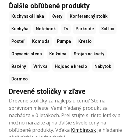
Ďalšie obľúbené produkty
Kuchynská linka
Kvety
Konferenčný stolík
Kuchyňa
Notebook
Tv
Parkside
Xxl lux
Posteľ
Komoda
Pumpa
Kreslo
Obývacia stena
Knižnica
Stojan na kvety
Bazény
Vírivka
Hojdacie kreslo
Nábytok
Dormeo
Drevené stoličky v zľave
Drevené stoličky za najlepšiu cenu? Ste na
správnom mieste. Vami hľadaný produkt sa
nachádza v 0 letákoch. Prelistujte si tieto letáky a
možno narazíte aj na ďalšie skvelé ceny na
obľúbené produkty. Vďaka
Kimbino.sk
je hľadanie