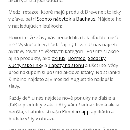
akcií rýchle a jednoduché.
Medzi reťazce, ktoré majú produkt Drevené stoličky
v zľave, patrí
Sconto nábytok
a
Bauhaus
. Nájdete ho
v nasledujúcich letákoch:
Hovoríte, že zľavy vás nenadchli a tak hľadáte niečo
iné? Vyskúšajte vyhľadať aj iný tovar. U nás nájdete
akciový tovar zo všetkých kategórií. Pozrite si akcie
aj na produkty, ako
Xxl lux
,
Dormeo
,
Sedačky
,
Kuchynské linky
a
Tapety na stenu
a ušetrite. Vždy
pred nákupom si pozrite akciové letáky. Na stránke
Kimbino nájdete aj v mesiaci August tie najlepšie
zľavy.
Každý deň u nás nájdete nové ponuky na ďalšie a
ďalšie produkty v akcii. Aby vám žiadna skvelá akcia
neušla, stiahnite si našu
Kimbino app
aplikáciu a
budete vždy v obraze.