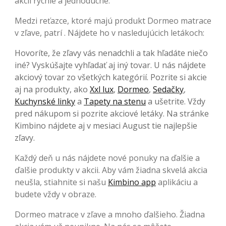
akcií rýchle a jednoduché.
Medzi reťazce, ktoré majú produkt Dormeo matrace
v zľave, patrí . Nájdete ho v nasledujúcich letákoch:
Hovoríte, že zľavy vás nenadchli a tak hľadáte niečo
iné? Vyskúšajte vyhľadať aj iný tovar. U nás nájdete
akciový tovar zo všetkých kategórií. Pozrite si akcie
aj na produkty, ako
Xxl lux
,
Dormeo
,
Sedačky
,
Kuchynské linky
a
Tapety na stenu
a ušetrite. Vždy
pred nákupom si pozrite akciové letáky. Na stránke
Kimbino nájdete aj v mesiaci August tie najlepšie
zľavy.
Každý deň u nás nájdete nové ponuky na ďalšie a
ďalšie produkty v akcii. Aby vám žiadna skvelá akcia
neušla, stiahnite si našu
Kimbino app
aplikáciu a
budete vždy v obraze.
Dormeo matrace v zľave a mnoho ďalšieho. Žiadna