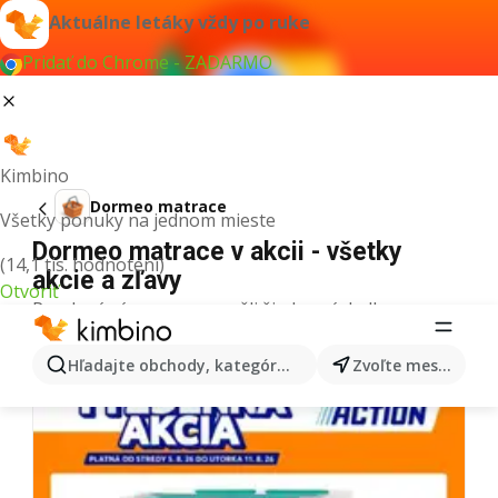
Aktuálne letáky vždy po ruke
Pridať do Chrome - ZADARMO
Kimbino
Dormeo matrace
Všetky ponuky na jednom mieste
Dormeo matrace v akcii - všetky
(14,1 tis. hodnotení)
akcie a zľavy
Otvoriť
Pre daný výraz sme nenašli žiadne výsledky.
Ďalšie letáky z kategórie
Hľadajte obchody, kategórie, produkty...
Zvoľte mesto