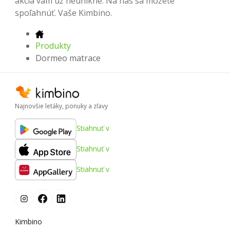
akcia vám už neunikne. Na nás sa môžete
spoľahnúť. Vaše Kimbino.
Produkty
Dormeo matrace
Najnovšie letáky, ponuky a zľavy
Stiahnuť v
Stiahnuť v
Stiahnuť v
Kimbino