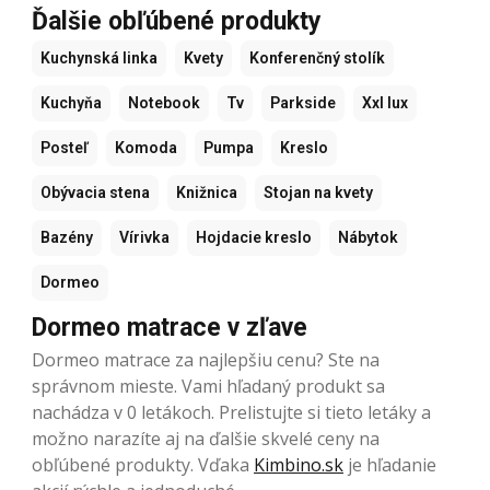
Ďalšie obľúbené produkty
Kuchynská linka
Kvety
Konferenčný stolík
Kuchyňa
Notebook
Tv
Parkside
Xxl lux
Posteľ
Komoda
Pumpa
Kreslo
Obývacia stena
Knižnica
Stojan na kvety
Bazény
Vírivka
Hojdacie kreslo
Nábytok
Dormeo
Dormeo matrace v zľave
Dormeo matrace za najlepšiu cenu? Ste na
správnom mieste. Vami hľadaný produkt sa
nachádza v 0 letákoch. Prelistujte si tieto letáky a
možno narazíte aj na ďalšie skvelé ceny na
obľúbené produkty. Vďaka
Kimbino.sk
je hľadanie