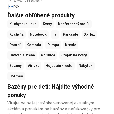
01.07.2026
-
11.08.2026
JYSK
Ďalšie obľúbené produkty
Kuchynská linka
Kvety
Konferenčný stolík
Kuchyňa
Notebook
Tv
Parkside
Xxl lux
Posteľ
Komoda
Pumpa
Kreslo
Obývacia stena
Knižnica
Stojan na kvety
Bazény
Vírivka
Hojdacie kreslo
Nábytok
Dormeo
Bazény pre deti: Nájdite výhodné
ponuky
Vitajte na našej stránke venovanej aktuálnym
akciám a ponukám na bazény a nafukovačky pre