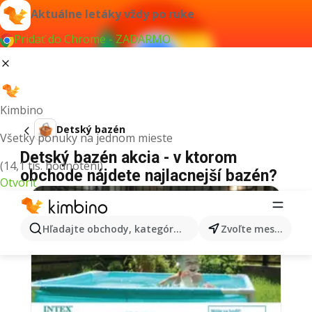
Aktuálne letáky vždy po ruke
Pridať do Chrome - ZADARMO
Kimbino
Detský bazén
Všetky ponuky na jednom mieste
Detský bazén akcia - v ktorom
(14,1 tis. hodnotení)
obchode nájdete najlacnejší bazén?
Otvoriť
Hľadajte obchody, kategórie, produkty...
Zvoľte mesto