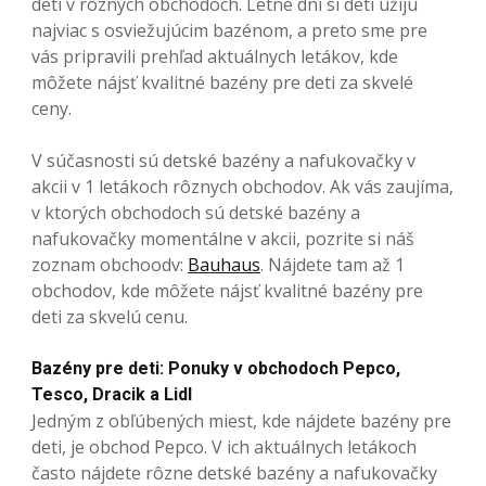
deti v rôznych obchodoch. Letné dni si deti užijú
najviac s osviežujúcim bazénom, a preto sme pre
vás pripravili prehľad aktuálnych letákov, kde
môžete nájsť kvalitné bazény pre deti za skvelé
ceny.
V súčasnosti sú detské bazény a nafukovačky v
akcii v 1 letákoch rôznych obchodov. Ak vás zaujíma,
v ktorých obchodoch sú detské bazény a
nafukovačky momentálne v akcii, pozrite si náš
zoznam obchoodv:
Bauhaus
. Nájdete tam až 1
obchodov, kde môžete nájsť kvalitné bazény pre
deti za skvelú cenu.
Bazény pre deti: Ponuky v obchodoch Pepco,
Tesco, Dracik a Lidl
Jedným z obľúbených miest, kde nájdete bazény pre
deti, je obchod Pepco. V ich aktuálnych letákoch
často nájdete rôzne detské bazény a nafukovačky