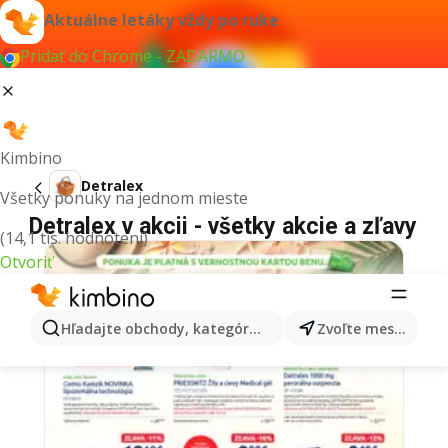
Aktuálne letáky vždy po ruke
Pridať do Chrome - ZADARMO
Kimbino
Detralex
Všetky ponuky na jednom mieste
Detralex v akcii - všetky akcie a zľavy
(14,1 tis. hodnotení)
Otvoriť
Hľadajte obchody, kategórie, produkty...
Zvoľte mesto