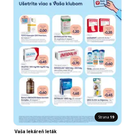
Strana
19
Vaša lekáreň leták