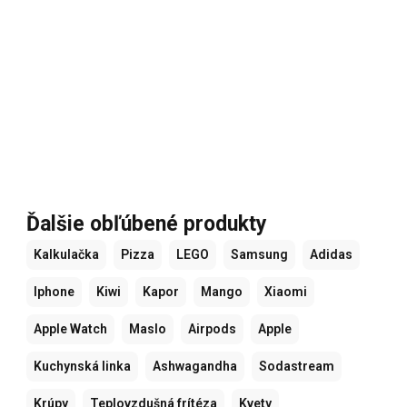
Ďalšie obľúbené produkty
Kalkulačka
Pizza
LEGO
Samsung
Adidas
Iphone
Kiwi
Kapor
Mango
Xiaomi
Apple Watch
Maslo
Airpods
Apple
Kuchynská linka
Ashwagandha
Sodastream
Krúpy
Teplovzdušná frítéza
Kvety