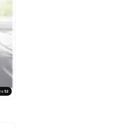
ana
52