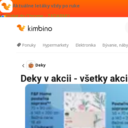
Aktuálne letáky vždy po ruke
Pridať do Chrome - ZADARMO
Ponuky
Hypermarkety
Elektronika
Bývanie, náby
Deky
Deky v akcii - všetky akci