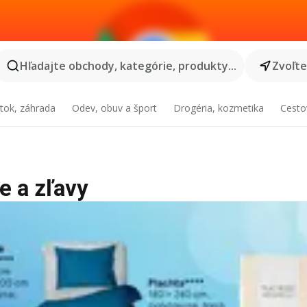
Hľadajte obchody, kategórie, produkty...
Zvoľt
tok, záhrada
Odev, obuv a šport
Drogéria, kozmetika
Cesto
e a zľavy