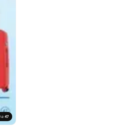
ana
47