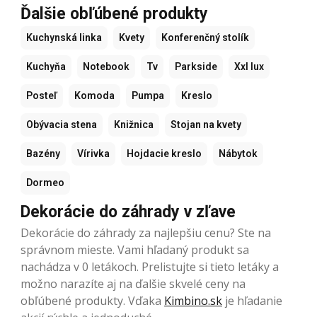
Ďalšie obľúbené produkty
Kuchynská linka
Kvety
Konferenčný stolík
Kuchyňa
Notebook
Tv
Parkside
Xxl lux
Posteľ
Komoda
Pumpa
Kreslo
Obývacia stena
Knižnica
Stojan na kvety
Bazény
Vírivka
Hojdacie kreslo
Nábytok
Dormeo
Dekorácie do záhrady v zľave
Dekorácie do záhrady za najlepšiu cenu? Ste na
správnom mieste. Vami hľadaný produkt sa
nachádza v 0 letákoch. Prelistujte si tieto letáky a
možno narazíte aj na ďalšie skvelé ceny na
obľúbené produkty. Vďaka
Kimbino.sk
je hľadanie