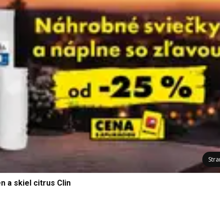
Str
n a skiel citrus Clin