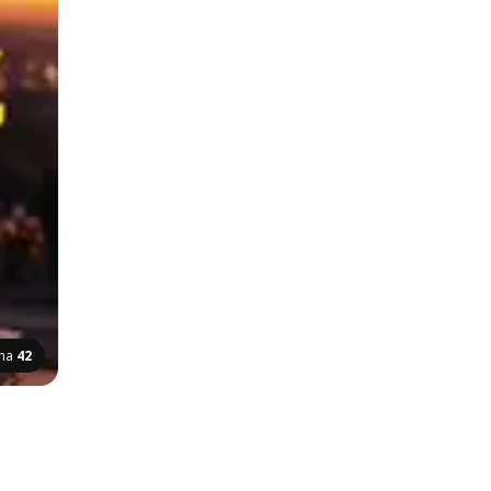
ana
42