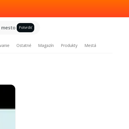
e mesto
Potvrdiť
vanie
Ostatné
Magazín
Produkty
Mestá