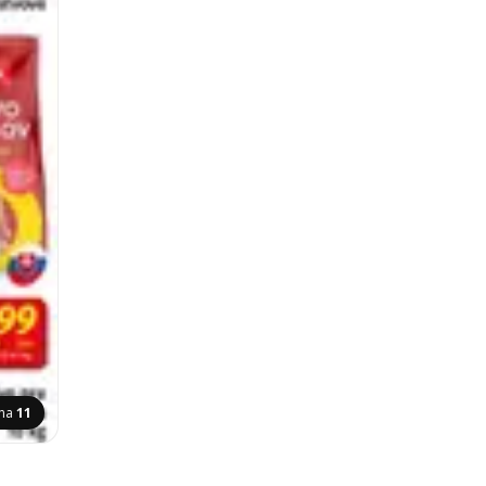
ana
11