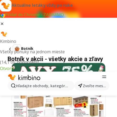
Aktuálne letáky vždy po ruke
Pridať do Chrome - ZADARMO
Kimbino
Botník
Všetky ponuky na jednom mieste
Botník v akcii - všetky akcie a zľavy
(14,1 tis. hodnotení)
Otvoriť
Hľadajte obchody, kategórie, produkty...
Zvoľte mesto