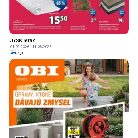
JYSK leták
01.07.2026
-
11.08.2026
JYSK