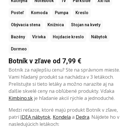
Kuchyňa
Notebook
Tv
Parkside
Xxl lux
Posteľ
Komoda
Pumpa
Kreslo
Obývacia stena
Knižnica
Stojan na kvety
Bazény
Vírivka
Hojdacie kreslo
Nábytok
Dormeo
Botník v zľave od 7,99 €
Botník za najlepšiu cenu? Ste na správnom mieste.
Vami hľadaný produkt sa nachádza v 3 letákoch.
Prelistujte si tieto letáky a možno narazíte aj na
ďalšie skvelé ceny na obľúbené produkty. Vďaka
Kimbino.sk
je hľadanie akcií rýchle a jednoduché.
Medzi reťazce, ktoré majú produkt Botník v zľave,
patrí
IDEA nábytok
,
Kondela
a
Dedra
. Nájdete ho v
nasledujúcich letákoch: