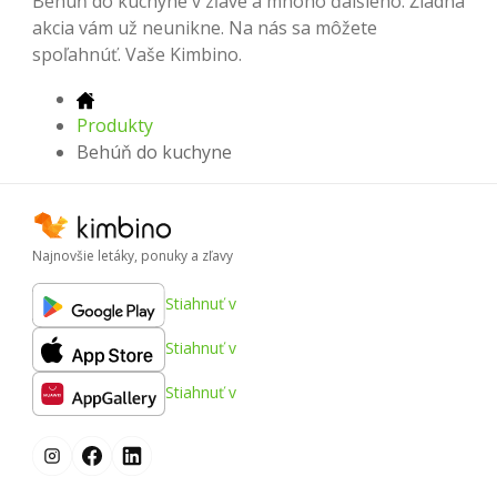
Behúň do kuchyne v zľave a mnoho ďalšieho. Žiadna
akcia vám už neunikne. Na nás sa môžete
spoľahnúť. Vaše Kimbino.
Produkty
Behúň do kuchyne
Najnovšie letáky, ponuky a zľavy
Stiahnuť v
Stiahnuť v
Stiahnuť v