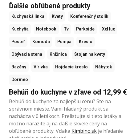
Ďalšie obľúbené produkty
Kuchynská linka
Kvety
Konferenčný stolík
Kuchyňa
Notebook
Tv
Parkside
Xxl lux
Posteľ
Komoda
Pumpa
Kreslo
Obývacia stena
Knižnica
Stojan na kvety
Bazény
Vírivka
Hojdacie kreslo
Nábytok
Dormeo
Behúň do kuchyne v zľave od 12,99 €
Behúň do kuchyne za najlepšiu cenu? Ste na
správnom mieste. Vami hľadaný produkt sa
nachádza v 0 letákoch. Prelistujte si tieto letáky a
možno narazíte aj na ďalšie skvelé ceny na
obľúbené produkty. Vďaka
Kimbino.sk
je hľadanie