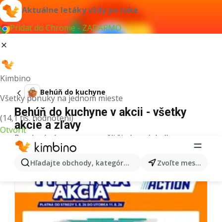
Aktuálne letáky vždy po ruke
Pridať do Chrome - ZADARMO
Kimbino
Behúň do kuchyne
Všetky ponuky na jednom mieste
Behúň do kuchyne v akcii - všetky
(14,1 tis. hodnotení)
akcie a zľavy
Otvoriť
Pre daný výraz sme nenašli žiadne výsledky.
Ďalšie letáky z kategórie
Hľadajte obchody, kategórie, produkty...
Zvoľte mesto