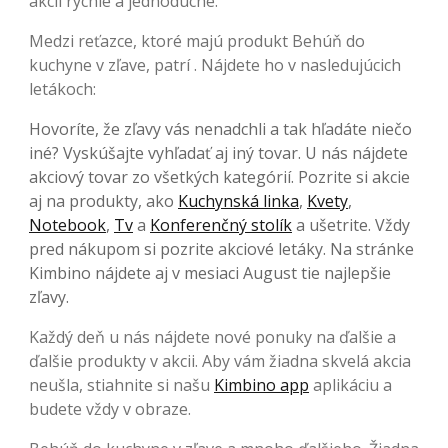
akcií rýchle a jednoduché.
Medzi reťazce, ktoré majú produkt Behúň do
kuchyne v zľave, patrí . Nájdete ho v nasledujúcich
letákoch:
Hovoríte, že zľavy vás nenadchli a tak hľadáte niečo
iné? Vyskúšajte vyhľadať aj iný tovar. U nás nájdete
akciový tovar zo všetkých kategórií. Pozrite si akcie
aj na produkty, ako
Kuchynská linka
,
Kvety
,
Notebook
,
Tv
a
Konferenčný stolík
a ušetrite. Vždy
pred nákupom si pozrite akciové letáky. Na stránke
Kimbino nájdete aj v mesiaci August tie najlepšie
zľavy.
Každý deň u nás nájdete nové ponuky na ďalšie a
ďalšie produkty v akcii. Aby vám žiadna skvelá akcia
neušla, stiahnite si našu
Kimbino app
aplikáciu a
budete vždy v obraze.