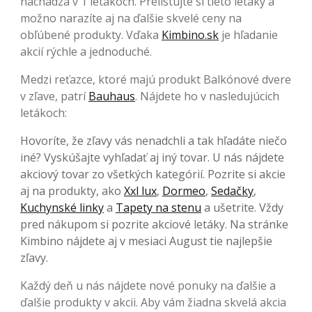
nachádza v 1 letákoch. Prelistujte si tieto letáky a
možno narazíte aj na ďalšie skvelé ceny na
obľúbené produkty. Vďaka
Kimbino.sk
je hľadanie
akcií rýchle a jednoduché.
Medzi reťazce, ktoré majú produkt Balkónové dvere
v zľave, patrí
Bauhaus
. Nájdete ho v nasledujúcich
letákoch:
Hovoríte, že zľavy vás nenadchli a tak hľadáte niečo
iné? Vyskúšajte vyhľadať aj iný tovar. U nás nájdete
akciový tovar zo všetkých kategórií. Pozrite si akcie
aj na produkty, ako
Xxl lux
,
Dormeo
,
Sedačky
,
Kuchynské linky
a
Tapety na stenu
a ušetrite. Vždy
pred nákupom si pozrite akciové letáky. Na stránke
Kimbino nájdete aj v mesiaci August tie najlepšie
zľavy.
Každý deň u nás nájdete nové ponuky na ďalšie a
ďalšie produkty v akcii. Aby vám žiadna skvelá akcia