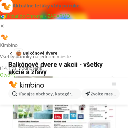
Aktuálne letáky vždy po ruke
Pridať do Chrome - ZADARMO
Kimbino
Balkónové dvere
Všetky ponuky na jednom mieste
Balkónové dvere v akcii - všetky
(14,1 tis. hodnotení)
akcie a zľavy
Otvoriť
Hľadajte obchody, kategórie, produkty...
Zvoľte mesto