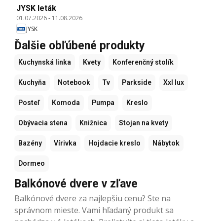
JYSK leták
01.07.2026
-
11.08.2026
JYSK
Ďalšie obľúbené produkty
Kuchynská linka
Kvety
Konferenčný stolík
Kuchyňa
Notebook
Tv
Parkside
Xxl lux
Posteľ
Komoda
Pumpa
Kreslo
Obývacia stena
Knižnica
Stojan na kvety
Bazény
Vírivka
Hojdacie kreslo
Nábytok
Dormeo
Balkónové dvere v zľave
Balkónové dvere za najlepšiu cenu? Ste na
správnom mieste. Vami hľadaný produkt sa