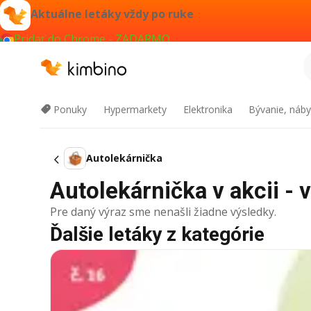
Aktuálne letáky vždy po ruke
Pridať do Chrome - ZADARMO
Ponuky
Hypermarkety
Elektronika
Bývanie, náby
Autolekárnička
Autolekárnička v akcii - 
Pre daný výraz sme nenašli žiadne výsledky.
Ďalšie letáky z kategórie