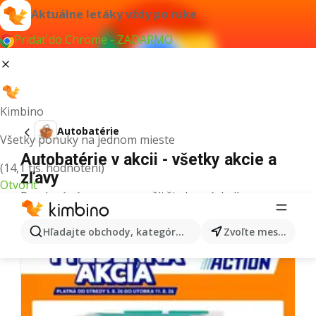
Aktuálne letáky vždy po ruke
Pridať do Chrome - ZADARMO
Kimbino
Autobatérie
Všetky ponuky na jednom mieste
Autobatérie v akcii - všetky akcie a
(14,1 tis. hodnotení)
zľavy
Otvoriť
Pre daný výraz sme nenašli žiadne výsledky.
Ďalšie letáky z kategórie
Hľadajte obchody, kategórie, produkty...
Zvoľte mesto