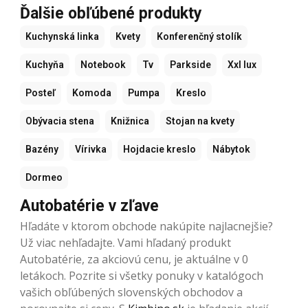
Ďalšie obľúbené produkty
Kuchynská linka
Kvety
Konferenčný stolík
Kuchyňa
Notebook
Tv
Parkside
Xxl lux
Posteľ
Komoda
Pumpa
Kreslo
Obývacia stena
Knižnica
Stojan na kvety
Bazény
Vírivka
Hojdacie kreslo
Nábytok
Dormeo
Autobatérie v zľave
Hľadáte v ktorom obchode nakúpite najlacnejšie?
Už viac nehľadajte. Vami hľadaný produkt
Autobatérie, za akciovú cenu, je aktuálne v 0
letákoch. Pozrite si všetky ponuky v katalógoch
vašich obľúbených slovenských obchodov a