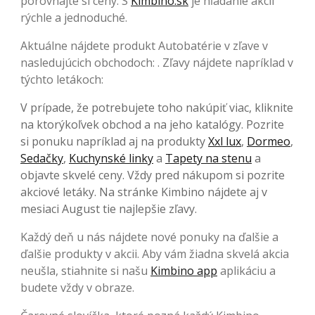
porovnajte si ceny. S
Kimbino.sk
je hľadanie akcií
rýchle a jednoduché.
Aktuálne nájdete produkt Autobatérie v zľave v
nasledujúcich obchodoch: . Zľavy nájdete napríklad v
týchto letákoch:
V prípade, že potrebujete toho nakúpiť viac, kliknite
na ktorýkoľvek obchod a na jeho katalógy. Pozrite
si ponuku napríklad aj na produkty
Xxl lux
,
Dormeo
,
Sedačky
,
Kuchynské linky
a
Tapety na stenu
a
objavte skvelé ceny. Vždy pred nákupom si pozrite
akciové letáky. Na stránke Kimbino nájdete aj v
mesiaci August tie najlepšie zľavy.
Každý deň u nás nájdete nové ponuky na ďalšie a
ďalšie produkty v akcii. Aby vám žiadna skvelá akcia
neušla, stiahnite si našu
Kimbino app
aplikáciu a
budete vždy v obraze.