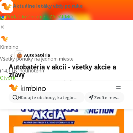
Aktuálne letáky vždy po ruke
Pridať do Chrome - ZADARMO
Kimbino
Autobatéria
Všetky ponuky na jednom mieste
Autobatéria v akcii - všetky akcie a
(14,1 tis. hodnotení)
zľavy
Otvoriť
Pre daný výraz sme nenašli žiadne výsledky.
Ďalšie letáky z kategórie
Hľadajte obchody, kategórie, produkty...
Zvoľte mesto