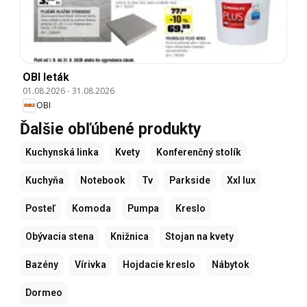
OBI leták
01.08.2026
-
31.08.2026
OBI
Ďalšie obľúbené produkty
Kuchynská linka
Kvety
Konferenčný stolík
Kuchyňa
Notebook
Tv
Parkside
Xxl lux
Posteľ
Komoda
Pumpa
Kreslo
Obývacia stena
Knižnica
Stojan na kvety
Bazény
Vírivka
Hojdacie kreslo
Nábytok
Dormeo