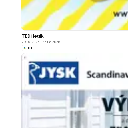
TEDi leták
29.07.2026
-
27.08.2026
TEDi