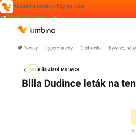
Aktuálne letáky vždy po ruke
Pridať do Chrome - ZADARMO
Ponuky
Hypermarkety
Elektronika
Bývanie, náby
Billa Zlaté Moravce
Billa Dudince leták na t