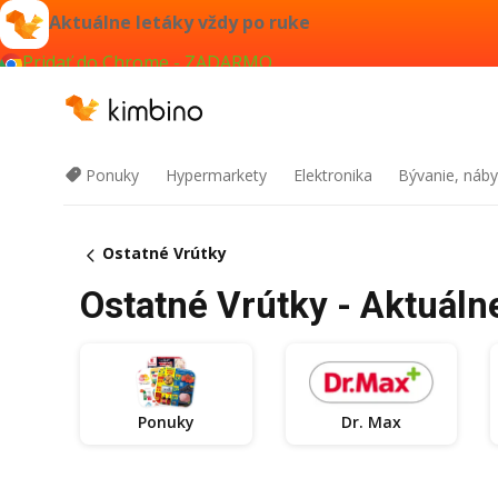
Aktuálne letáky vždy po ruke
Pridať do Chrome - ZADARMO
Ponuky
Hypermarkety
Elektronika
Bývanie, náby
Ostatné Vrútky
Ostatné Vrútky - Aktuáln
Ponuky
Dr. Max