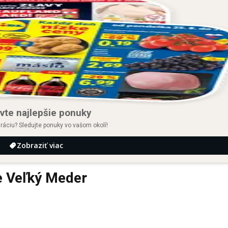
vte najlepšie ponuky
iráciu? Sledujte ponuky vo vašom okolí!
Zobraziť viac
e Veľký Meder