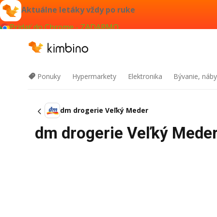
Aktuálne letáky vždy po ruke
Pridať do Chrome - ZADARMO
Ponuky
Hypermarkety
Elektronika
Bývanie, náby
dm drogerie Veľký Meder
dm drogerie Veľký Meder 