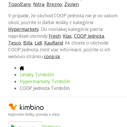
Topoľčany
,
Nitra
,
Brezno
,
Zvolen
.
V prípade, že obchod COOP Jednota nie je vo vašom
okolí, pozrite si ďalšie letáky z kategórie
Hypermarkety
. Do rovnakej kategórie patria
napríklad obchody
Fresh
,
Klas
,
COOP Jednota
,
Tesco
,
Billa
,
Lidl
,
Kaufland
. Ak chcete o obchode
COOP Jednota zistiť viac informácií, pozrite si ich
webovú stránku
coop.sk
.
Letáky Tvrdošín
Hypermarkety Tvrdošín
COOP Jednota Tvrdošín
Najnovšie letáky, ponuky a zľavy
Stiahnuť v