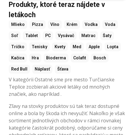
Produkty, ktoré teraz nájdete v
letákoch
Mlieko
Pizza
Víno
Krém
Vodka
Voda
Soľ
Tablet
PC
Vysávač
Matrac
Šaty
Tričko
Tenisky
Kvety
Med
Apple
Lopta
Kačica
Hra
Bioderma
Colafit
Bosch
Red Bull
Náplasť
Šťava
V kategórii Ostatné sme pre mesto Turčianske
Teplice zozbierali akciové letáky od mnohých
značiek, ako napríklad .
Zľavy na stovky produktov sú tak teraz dostupné
online a bola by škoda ich nevyužiť. Nakoľko je však
sortiment jednotlivých obchodov v rámci rovnakej
kategórie častokrát podobný, odporúčame si ceny
obchodných reťazcov, ktoré sa nachádzajú v meste