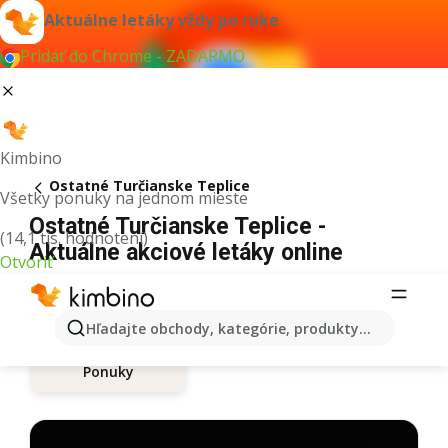
Aktuálne letáky vždy po ruke
Pridať do Chrome - ZADARMO
Kimbino
Ostatné Turčianske Teplice
Všetky ponuky na jednom mieste
Ostatné Turčianske Teplice -
(14,1 tis. hodnotení)
Aktuálne akciové letáky online
Otvoriť
Hľadajte obchody, kategórie, produkty...
Ponuky