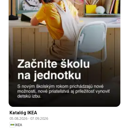
Katalóg IKEA
05.08.2026
-
07.09.2026
IKEA