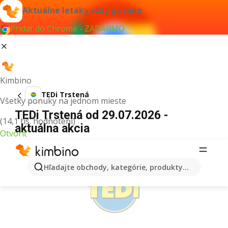
Aktuálne letáky vždy po ruke
Pridať do Chrome - ZADARMO
Kimbino
TEDi Trstená
Všetky ponuky na jednom mieste
TEDi Trstená od 29.07.2026 -
(14,1 tis. hodnotení)
aktuálna akcia
Otvoriť
REKLAMA
Hľadajte obchody, kategórie, produkty...