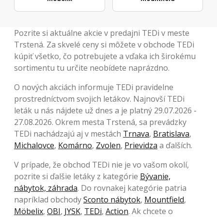
Pozrite si aktuálne akcie v predajni TEDi v meste
Trstená. Za skvelé ceny si môžete v obchode TEDi
kúpiť všetko, čo potrebujete a vďaka ich širokému
sortimentu tu určite neobídete naprázdno.
O nových akciách informuje TEDi pravidelne
prostredníctvom svojich letákov. Najnovší TEDi
leták u nás nájdete už dnes a je platný 29.07.2026 -
27.08.2026. Okrem mesta Trstená, sa prevádzky
TEDi nachádzajú aj v mestách
Trnava
,
Bratislava
,
Michalovce
,
Komárno
,
Zvolen
,
Prievidza
a ďalších.
V prípade, že obchod TEDi nie je vo vašom okolí,
pozrite si ďalšie letáky z kategórie
Bývanie,
nábytok, záhrada
. Do rovnakej kategórie patria
napríklad obchody
Sconto nábytok
,
Mountfield
,
Möbelix
,
OBI
,
JYSK
,
TEDi
,
Action
. Ak chcete o