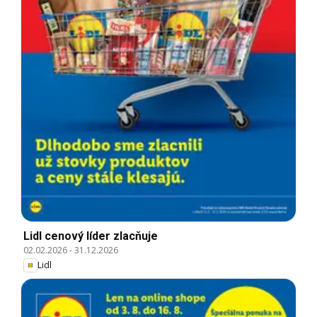
Lidl cenový líder zlacňuje
02.02.2026
-
31.12.2026
Lidl