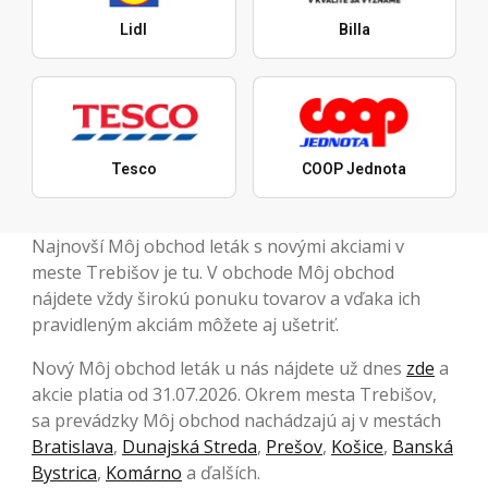
Lidl
Billa
Tesco
COOP Jednota
Najnovší Môj obchod leták s novými akciami v
meste Trebišov je tu. V obchode Môj obchod
nájdete vždy širokú ponuku tovarov a vďaka ich
pravidleným akciám môžete aj ušetriť.
Nový Môj obchod leták u nás nájdete už dnes
zde
a
akcie platia od 31.07.2026. Okrem mesta Trebišov,
sa prevádzky Môj obchod nachádzajú aj v mestách
Bratislava
,
Dunajská Streda
,
Prešov
,
Košice
,
Banská
Bystrica
,
Komárno
a ďalších.