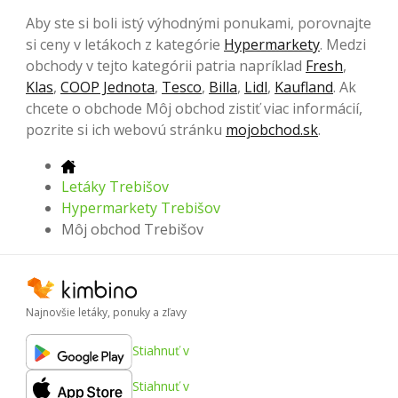
Aby ste si boli istý výhodnými ponukami, porovnajte
si ceny v letákoch z kategórie
Hypermarkety
. Medzi
obchody v tejto kategórii patria napríklad
Fresh
,
Klas
,
COOP Jednota
,
Tesco
,
Billa
,
Lidl
,
Kaufland
. Ak
chcete o obchode Môj obchod zistiť viac informácií,
pozrite si ich webovú stránku
mojobchod.sk
.
Letáky Trebišov
Hypermarkety Trebišov
Môj obchod Trebišov
Najnovšie letáky, ponuky a zľavy
Stiahnuť v
Stiahnuť v