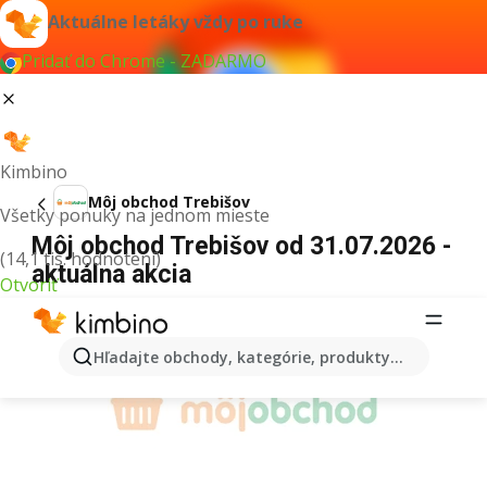
Aktuálne letáky vždy po ruke
Pridať do Chrome - ZADARMO
Kimbino
Môj obchod Trebišov
Všetky ponuky na jednom mieste
Môj obchod Trebišov od 31.07.2026 -
(14,1 tis. hodnotení)
aktuálna akcia
Otvoriť
REKLAMA
Hľadajte obchody, kategórie, produkty...