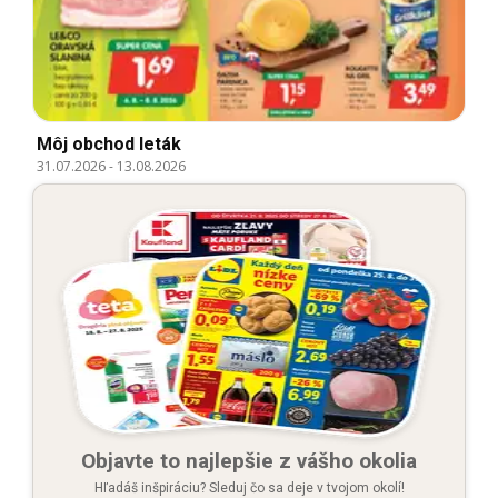
Môj obchod leták
31.07.2026
-
13.08.2026
Objavte to najlepšie z vášho okolia
Hľadáš inšpiráciu? Sleduj čo sa deje v tvojom okolí!