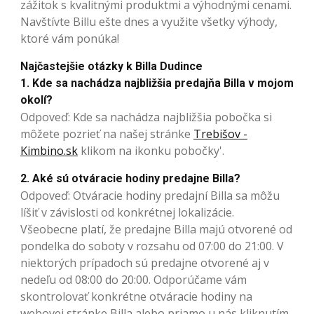
zážitok s kvalitnými produktmi a výhodnými cenami.
Navštívte Billu ešte dnes a využite všetky výhody,
ktoré vám ponúka!
Najčastejšie otázky k Billa Dudince
1. Kde sa nachádza najbližšia predajňa Billa v mojom
okolí?
Odpoveď: Kde sa nachádza najbližšia pobočka si
môžete pozrieť na našej stránke
Trebišov -
Kimbino.sk
klikom na ikonku pobočky'.
2. Aké sú otváracie hodiny predajne Billa?
Odpoveď: Otváracie hodiny predajní Billa sa môžu
líšiť v závislosti od konkrétnej lokalizácie.
Všeobecne platí, že predajne Billa majú otvorené od
pondelka do soboty v rozsahu od 07:00 do 21:00. V
niektorých prípadoch sú predajne otvorené aj v
nedeľu od 08:00 do 20:00. Odporúčame vám
skontrolovať konkrétne otváracie hodiny na
webovej stránke Billa alebo priamo u nás kliknutím