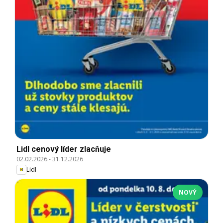
Lidl cenový líder zlacňuje
02.02.2026
-
31.12.2026
Lidl
NOVÝ