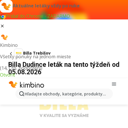
Aktuálne letáky vždy po ruke
Pridať do Chrome - ZADARMO
Kimbino
Billa Trebišov
Všetky ponuky na jednom mieste
Billa Dudince leták na tento týždeň od
(14,1 tis. hodnotení)
05.08.2026
Otvoriť
REKLAMA
Hľadajte obchody, kategórie, produkty...