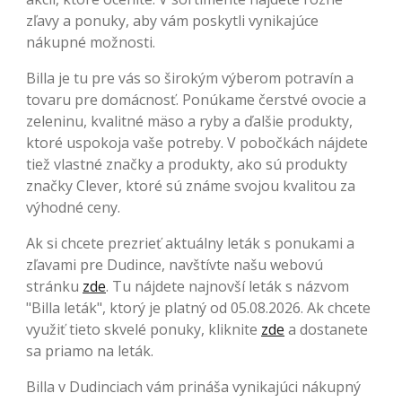
zľavy a ponuky, aby vám poskytli vynikajúce
nákupné možnosti.
Billa je tu pre vás so širokým výberom potravín a
tovaru pre domácnosť. Ponúkame čerstvé ovocie a
zeleninu, kvalitné mäso a ryby a ďalšie produkty,
ktoré uspokoja vaše potreby. V pobočkách nájdete
tiež vlastné značky a produkty, ako sú produkty
značky Clever, ktoré sú známe svojou kvalitou za
výhodné ceny.
Ak si chcete prezrieť aktuálny leták s ponukami a
zľavami pre Dudince, navštívte našu webovú
stránku
zde
. Tu nájdete najnovší leták s názvom
"Billa leták", ktorý je platný od 05.08.2026. Ak chcete
využiť tieto skvelé ponuky, kliknite
zde
a dostanete
sa priamo na leták.
Billa v Dudinciach vám prináša vynikajúci nákupný